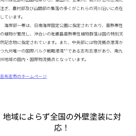
注ぎ、農村部及び山間部の集落の多くがこれらの河川沿いに点在
しています。
　海岸部一帯は、日南海岸国定公園に指定されており、亜熱帯性
の植物が繁茂し、沖合いの枇榔島亜熱帯性植物群落は国の特別天
然記念物に指定されています。また、中央部には物流拠点港湾か
つ九州唯一の国際バルク戦略港湾*¹である志布志港があり、南九
州地域の国内・国際物流拠点となっています。
志布志市のホームページ
地域によらず全国の外壁塗装に対
応！