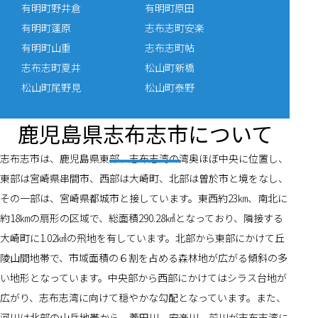
有明町野井倉
有明町原田
有明町蓬原
志布志町安楽
有明町山重
志布志町帖
志布志町夏井
松山町新橋
松山町尾野見
松山町泰野
鹿児島県志布志市について
志布志市は、鹿児島県東部、志布志湾の湾奥ほぼ中央に位置し、
東部は宮崎県串間市、西部は大崎町、北部は曽於市と境をなし、
その一部は、宮崎県都城市と接しています。東西約23㎞、南北に
約18㎞の扇形の区域で、総面積290.28㎢となっており、隣接する
大崎町に1.02㎢の飛地を有しています。北部から東部にかけて丘
陵山間地帯で、市域面積の６割を占める森林地が広がる傾斜の多
い地形となっています。中央部から西部にかけてはシラス台地が
広がり、志布志湾に向けて穏やかな勾配となっています。また、
河川は北部の山岳地帯から、菱田川、安楽川、前川が志布志湾に