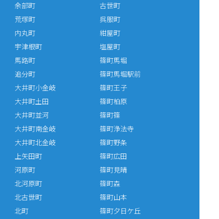
余部町
古世町
荒塚町
呉服町
内丸町
紺屋町
宇津根町
塩屋町
馬路町
篠町馬堀
追分町
篠町馬堀駅前
大井町小金岐
篠町王子
大井町土田
篠町柏原
大井町並河
篠町篠
大井町南金岐
篠町浄法寺
大井町北金岐
篠町野条
上矢田町
篠町広田
河原町
篠町見晴
北河原町
篠町森
北古世町
篠町山本
北町
篠町夕日ケ丘