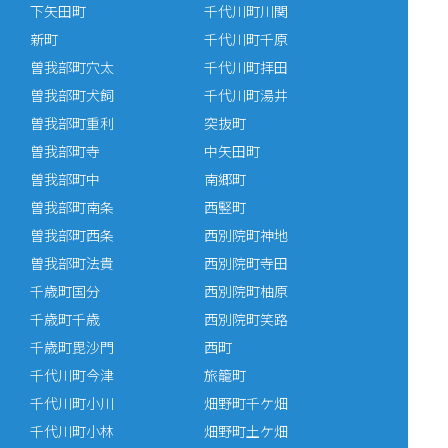
下矢田町
千代川町川関
新町
千代川町千原
曽我部町穴太
千代川町拝田
曽我部町犬飼
千代川町湯井
曽我部町重利
突抜町
曽我部町寺
中矢田町
曽我部町中
南郷町
曽我部町南条
西竪町
曽我部町西条
西別院町神地
曽我部町法貴
西別院町寺田
千歳町国分
西別院町柚原
千歳町千歳
西別院町笑路
千歳町毘沙門
西町
千代川町今津
旅籠町
千代川町小川
畑野町千ケ畑
千代川町小林
畑野町土ケ畑