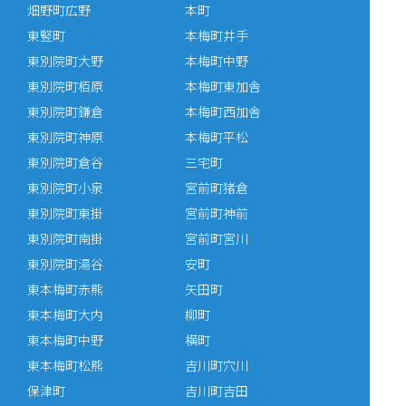
畑野町広野
本町
東竪町
本梅町井手
東別院町大野
本梅町中野
東別院町栢原
本梅町東加舎
東別院町鎌倉
本梅町西加舎
東別院町神原
本梅町平松
東別院町倉谷
三宅町
東別院町小泉
宮前町猪倉
東別院町東掛
宮前町神前
東別院町南掛
宮前町宮川
東別院町湯谷
安町
東本梅町赤熊
矢田町
東本梅町大内
柳町
東本梅町中野
横町
東本梅町松熊
吉川町穴川
保津町
吉川町吉田