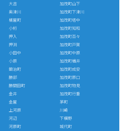
大吉
加茂町山下
奥津川
加茂町下津川
桶屋町
加茂町塔中
小桁
加茂町知和
押入
加茂町百々
押渕
加茂町戸賀
小田中
加茂町中原
小原
加茂町楢井
鍛治町
加茂町成安
勝部
加茂町原口
勝間田町
加茂町物見
金井
加茂町行重
金屋
茅町
上河原
川崎
河辺
下横野
河原町
城代町