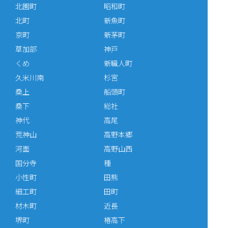
北園町
昭和町
北町
新魚町
京町
新茅町
草加部
神戸
くめ
新職人町
久米川南
杉宮
桑上
船頭町
桑下
総社
神代
高尾
荒神山
高野本郷
河面
高野山西
国分寺
種
小性町
田熊
細工町
田町
材木町
近長
堺町
椿高下