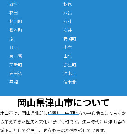
野村
籾保
林田
八出
林田町
八社
橋本町
安井
原
安岡町
日上
山方
東一宮
山北
東新町
弥生町
東田辺
油木上
平福
油木北
岡山県津山市について
津山市は、岡山県北部に位置し、中国地方の中心地として古くか
ら栄えてきた歴史と文化が息づく町です。江戸時代には津山藩の
城下町として発展し、現在もその風情を残しています。