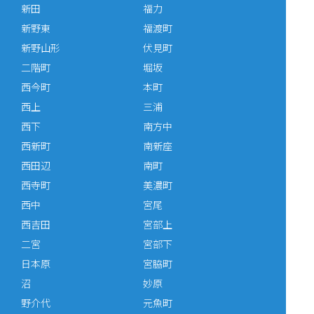
新田
福力
新野東
福渡町
新野山形
伏見町
二階町
堀坂
西今町
本町
西上
三浦
西下
南方中
西新町
南新座
西田辺
南町
西寺町
美濃町
西中
宮尾
西吉田
宮部上
二宮
宮部下
日本原
宮脇町
沼
妙原
野介代
元魚町