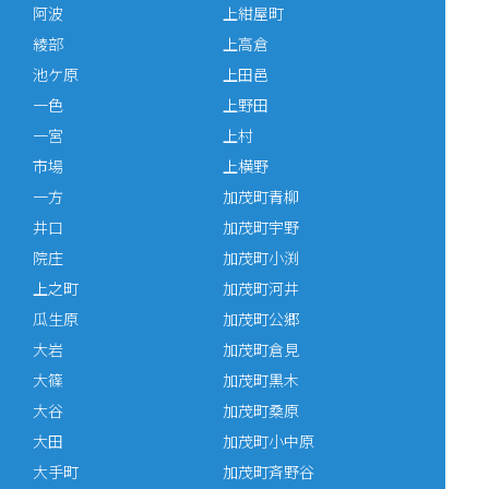
阿波
上紺屋町
綾部
上高倉
池ケ原
上田邑
一色
上野田
一宮
上村
市場
上横野
一方
加茂町青柳
井口
加茂町宇野
院庄
加茂町小渕
上之町
加茂町河井
瓜生原
加茂町公郷
大岩
加茂町倉見
大篠
加茂町黒木
大谷
加茂町桑原
大田
加茂町小中原
大手町
加茂町斉野谷