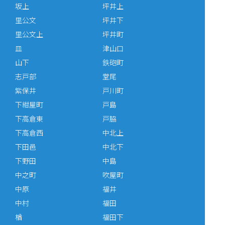
坂上
坪井上
里公文
坪井下
里公文上
坪井町
皿
津山口
山下
鉄砲町
志戸部
堂尾
紫保井
戸川町
下紺屋町
戸島
下高倉東
戸脇
下高倉西
中北上
下田邑
中北下
下野田
中島
中之町
吹屋町
中原
福井
中村
福田
楢
福田下