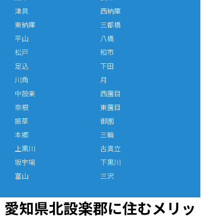
津具
西納庫
東納庫
三都橋
平山
八橋
松戸
和市
足込
下田
川角
月
中設楽
西薗目
奈根
東薗目
振草
御園
本郷
三輪
上黒川
古真立
坂宇場
下黒川
富山
三沢
愛知県北設楽郡に住むメリッ