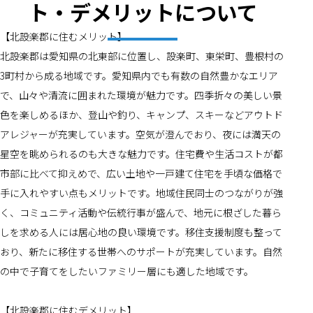
ト・デメリットについて
【北設楽郡に住むメリット】
北設楽郡は愛知県の北東部に位置し、設楽町、東栄町、豊根村の
3町村から成る地域です。愛知県内でも有数の自然豊かなエリア
で、山々や清流に囲まれた環境が魅力です。四季折々の美しい景
色を楽しめるほか、登山や釣り、キャンプ、スキーなどアウトド
アレジャーが充実しています。空気が澄んでおり、夜には満天の
星空を眺められるのも大きな魅力です。住宅費や生活コストが都
市部に比べて抑えめで、広い土地や一戸建て住宅を手頃な価格で
手に入れやすい点もメリットです。地域住民同士のつながりが強
く、コミュニティ活動や伝統行事が盛んで、地元に根ざした暮ら
しを求める人には居心地の良い環境です。移住支援制度も整って
おり、新たに移住する世帯へのサポートが充実しています。自然
の中で子育てをしたいファミリー層にも適した地域です。
【北設楽郡に住むデメリット】