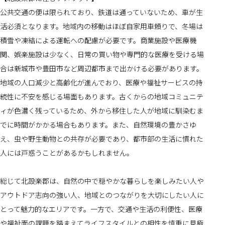
公共交通の便は限られており、鉄道は通っていないため、車が生
活必須となります。地域内の移動はほぼ自家用車頼りで、冬場は
積雪や凍結による運転への配慮が必要です。商業施設や医療機
関、娯楽施設は少なく、日常の買い物や専門的な医療を受ける場
合は新城市や豊田市など周辺都市まで出かける必要があります。
地域の人口減少と高齢化が進んでおり、医療や福祉サービスの持
続性に不安を感じる場面もあります。古くからの地域コミュニテ
ィが色濃く残っているため、外から移住した人が地域に馴染むま
でに時間がかかる場合もあります。また、自然環境の豊かさゆ
え、虫や野生動物との共存が必要であり、都市部の生活に慣れた
人には戸惑うことがあるかもしれません。
総じて北設楽郡は、自然の中で穏やかな暮らしを楽しみたい人や
アウトドア志向の強い人、地域とのつながりを大切にしたい人に
とって魅力的なエリアです。一方で、交通や生活の利便性、医療
や福祉面の課題を踏まえてライフスタイルとの相性を慎重に見極