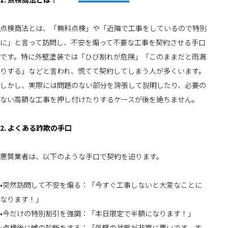
点検商法とは、「無料点検」や「近隣で工事をしているので特別
に」と言って訪問し、不安を煽って不要な工事を契約させる手口
です。特に外壁塗装では「ひび割れが危険」「このままだと雨漏
りする」などと言われ、慌てて契約してしまう人が多くいます。
しかし、実際には問題のない部分を誇張して説明したり、必要の
ない高額な工事を押し付けたりするケースが後を絶ちません。
2. よくある詐欺の手口
悪質業者は、以下のような手口で契約を迫ります。
•突然訪問して不安を煽る：「今すぐ工事しないと大変なことに
なります！」
•今だけの特別割引を強調：「本日限定で半額になります！」
•点検後に嘘の診断をする：「外壁の状態が非常に悪いです。す