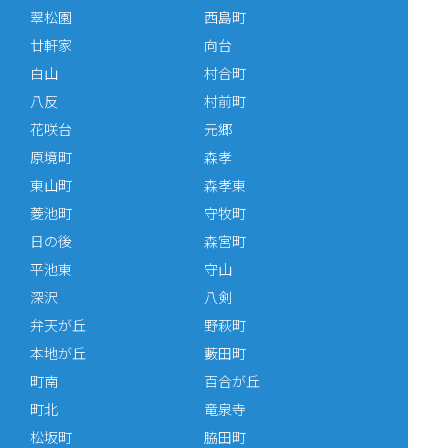
翠松園
西島町
廿軒家
向台
白山
村合町
八反
村前町
花咲台
元郷
原境町
森孝
東山町
森孝東
菱池町
守牧町
日の後
森宮町
平池東
守山
深沢
八剣
弁天が丘
野萩町
本地が丘
藪田町
町南
百合が丘
町北
竜泉寺
松坂町
脇田町