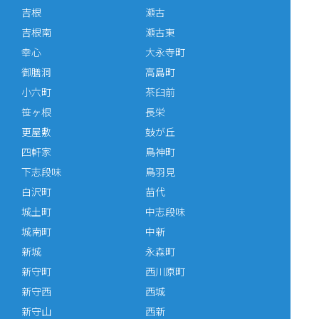
吉根
瀬古
吉根南
瀬古東
幸心
大永寺町
御膳洞
高島町
小六町
茶臼前
笹ヶ根
長栄
更屋敷
鼓が丘
四軒家
鳥神町
下志段味
鳥羽見
白沢町
苗代
城土町
中志段味
城南町
中新
新城
永森町
新守町
西川原町
新守西
西城
新守山
西新