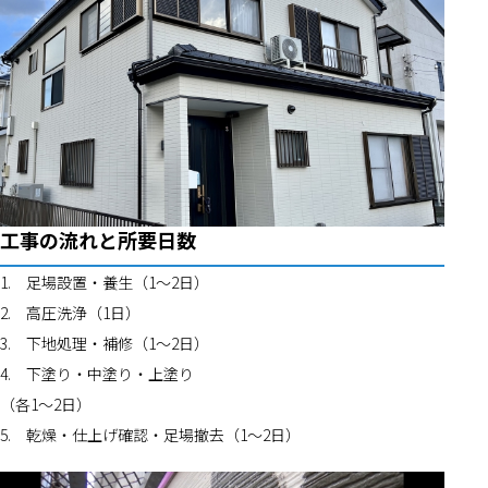
工事の流れと所要日数
1.	足場設置・養生（1〜2日）
2.	高圧洗浄（1日）
3.	下地処理・補修（1〜2日）
4.	下塗り・中塗り・上塗り
（各1〜2日）
5.	乾燥・仕上げ確認・足場撤去（1〜2日）