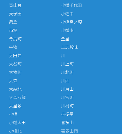
青山台
小幡千代田
天子田
小幡中
泉丘
小幡宮ノ腰
市場
小幡南
今尻町
金屋
牛牧
上志段味
太田井
川
大谷町
川上町
大牧町
川北町
大森
川西
大森北
川東山
大森八龍
川宮町
大屋敷
川村町
小幡
桔梗平
小幡太田
喜多山
小幡北
喜多山南