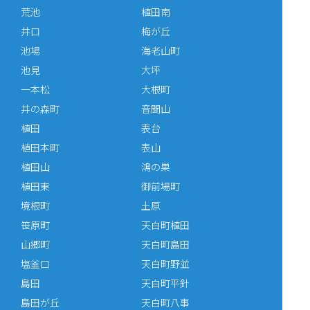
荒池
植田南
井口
梅が丘
池場
海老山町
池見
大坪
一本松
大根町
井の森町
音聞山
植田
表台
植田本町
表山
植田山
鴻の巣
植田東
御前場町
境根町
土原
笹原町
天白町植田
山郷町
天白町島田
塩釜口
天白町野並
島田
天白町平針
島田が丘
天白町八事