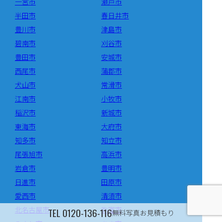
一宮市
瀬戸市
半田市
春日井市
豊川市
津島市
碧南市
刈谷市
豊田市
安城市
西尾市
蒲郡市
犬山市
常滑市
江南市
小牧市
稲沢市
新城市
東海市
大府市
知多市
知立市
尾張旭市
高浜市
岩倉市
豊明市
日進市
田原市
愛西市
清須市
北名古屋市
弥富市
TEL
0120-136-116
無料写真お見積もり