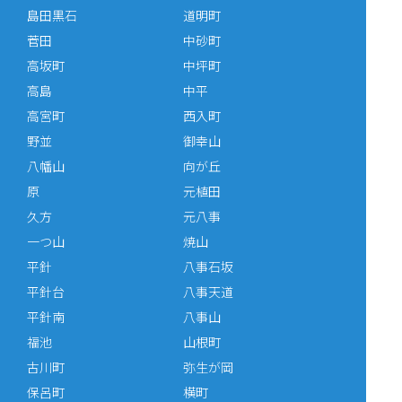
島田黒石
道明町
菅田
中砂町
高坂町
中坪町
高島
中平
高宮町
西入町
野並
御幸山
八幡山
向が丘
原
元植田
久方
元八事
一つ山
焼山
平針
八事石坂
平針台
八事天道
平針南
八事山
福池
山根町
古川町
弥生が岡
保呂町
横町