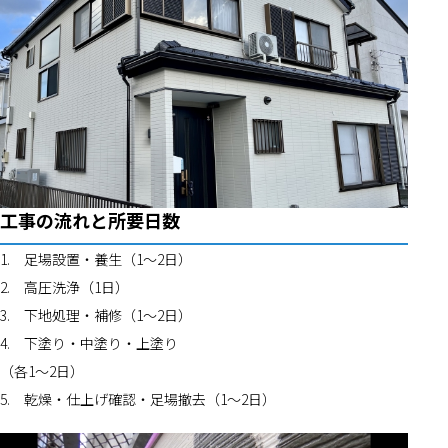
工事の流れと所要日数
1.	足場設置・養生（1〜2日）
2.	高圧洗浄（1日）
3.	下地処理・補修（1〜2日）
4.	下塗り・中塗り・上塗り
（各1〜2日）
5.	乾燥・仕上げ確認・足場撤去（1〜2日）