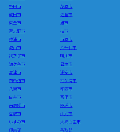
野田市
茂原市
成田市
佐倉市
東金市
旭市
習志野市
柏市
勝浦市
市原市
流山市
八千代市
我孫子市
鴨川市
鎌ケ谷市
君津市
富津市
浦安市
四街道市
袖ケ浦市
八街市
印西市
白井市
富里市
南房総市
匝瑳市
香取市
山武市
いすみ市
大網白里市
印旛郡
香取郡