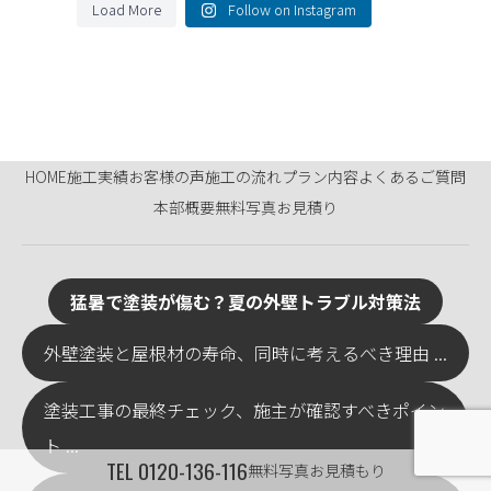
Load More
Follow on Instagram
HOME
施工実績
お客様の声
施工の流れ
プラン内容
よくあるご質問
本部概要
無料写真お見積り
猛暑で塗装が傷む？夏の外壁トラブル対策法
外壁塗装と屋根材の寿命、同時に考えるべき理由 ...
塗装工事の最終チェック、施主が確認すべきポイン
ト ...
TEL
0120-136-116
無料写真お見積もり