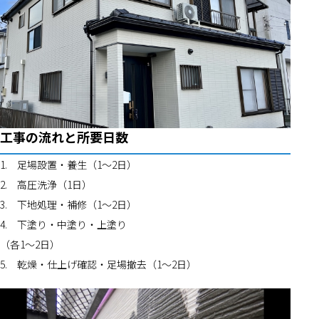
工事の流れと所要日数
1.	足場設置・養生（1〜2日）
2.	高圧洗浄（1日）
3.	下地処理・補修（1〜2日）
4.	下塗り・中塗り・上塗り
（各1〜2日）
5.	乾燥・仕上げ確認・足場撤去（1〜2日）