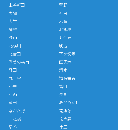
上谷新田
萱野
大網
神房
大竹
木崎
柿餅
北飯塚
桂山
北今泉
北横川
駒込
北吉田
下ヶ傍示
季美の森南
四天木
経田
清水
九十根
清名幸谷
小中
富田
小西
長国
永田
みどりが丘
ながた野
南飯塚
二之袋
南今泉
星谷
南玉