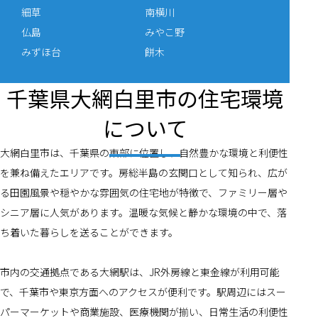
細草
南横川
仏島
みやこ野
みずほ台
餅木
千葉県大網白里市の住宅環境
について
大網白里市は、千葉県の東部に位置し、自然豊かな環境と利便性
を兼ね備えたエリアです。房総半島の玄関口として知られ、広が
る田園風景や穏やかな雰囲気の住宅地が特徴で、ファミリー層や
シニア層に人気があります。温暖な気候と静かな環境の中で、落
ち着いた暮らしを送ることができます。
市内の交通拠点である大網駅は、JR外房線と東金線が利用可能
で、千葉市や東京方面へのアクセスが便利です。駅周辺にはスー
パーマーケットや商業施設、医療機関が揃い、日常生活の利便性