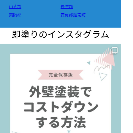
山武郡
長生郡
夷隅郡
安房郡鋸南町
即塗りのインスタグラム
✨ 賢いお金の使い方！外壁塗装でコストダウンする方法 🏠
...