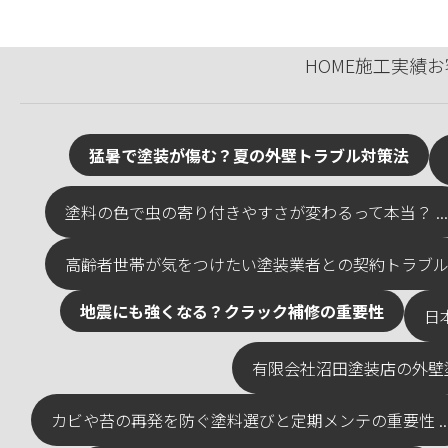
HOME
施工実績
お
猛暑で塗装が傷む？夏の外壁トラブル対策法
塗料の色で虫の寄り付きやすさが変わるって本当？ ...
高齢者世帯が気をつけたい塗装業者との契約トラブル例 
地震にも強くなる？クラック補修の重要性
日
有限会社沼田塗装店の外壁塗
カビや苔の再発を防ぐ塗料選びと定期メンテの重要性 ..