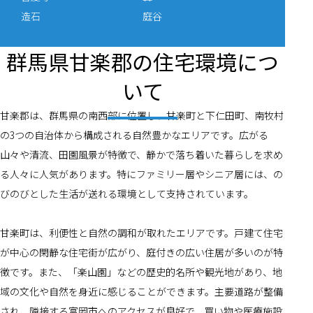
造石
庭谷
群馬県甘楽郡の住宅環境につ
いて
甘楽郡は、群馬県の南西部に位置し、甘楽町と下仁田町、南牧村
の3つの自治体から構成される自然豊かなエリアです。広がる
山々や清流、田園風景が特徴で、静かで落ち着いた暮らしを求め
る人々に人気があります。特にファミリー層やシニア層には、の
びのびとした生活が送れる環境として支持されています。
甘楽町は、利便性と自然の調和が取れたエリアです。戸建て住宅
が中心の閑静な住宅街が広がり、庭付きの広い住居が多いのが特
徴です。また、「楽山園」などの歴史的名所や観光地があり、地
域の文化や自然を身近に感じることができます。主要道路が整備
され、隣接する富岡市へのアクセスが良好で、買い物や医療施設