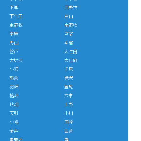
下郷
西野牧
下仁田
白山
東野牧
南野牧
平原
宮室
馬山
本宿
磐戸
大仁田
大塩沢
大日向
小沢
千原
熊倉
砥沢
羽沢
星尾
檜沢
六車
秋畑
上野
天引
小川
小幡
国峰
金井
白倉
善慶寺
轟