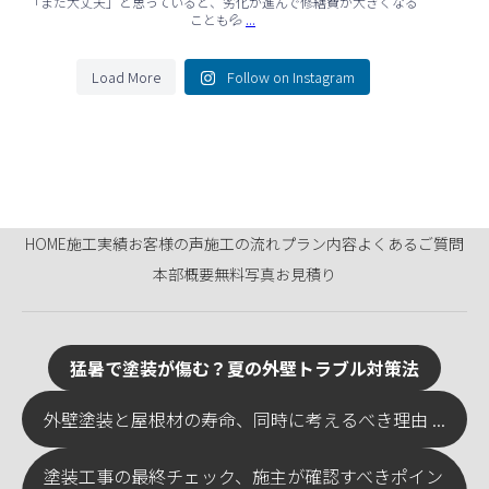
「まだ大丈夫」と思っていると、劣化が進んで修繕費が大きくなる
...
ことも💦
Load More
Follow on Instagram
HOME
施工実績
お客様の声
施工の流れ
プラン内容
よくあるご質問
本部概要
無料写真お見積り
猛暑で塗装が傷む？夏の外壁トラブル対策法
外壁塗装と屋根材の寿命、同時に考えるべき理由 ...
塗装工事の最終チェック、施主が確認すべきポイン