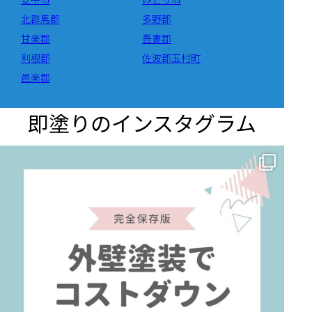
北群馬郡
多野郡
甘楽郡
吾妻郡
利根郡
佐波郡玉村町
邑楽郡
即塗りのインスタグラム
✨ 賢いお金の使い方！外壁塗装でコストダウンする方法 🏠
...