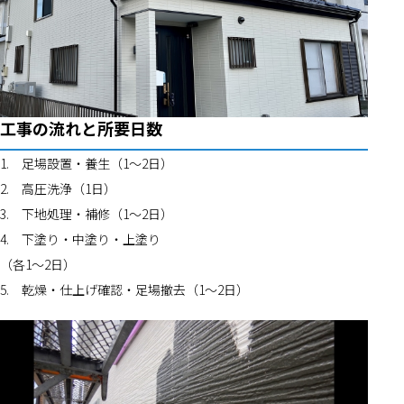
工事の流れと所要日数
1.	足場設置・養生（1〜2日）
2.	高圧洗浄（1日）
3.	下地処理・補修（1〜2日）
4.	下塗り・中塗り・上塗り
（各1〜2日）
5.	乾燥・仕上げ確認・足場撤去（1〜2日）