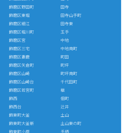
飾磨区野田町
田寺
飾磨区東堀
田寺山手町
飾磨区細江
田寺東
飾磨区堀川町
玉手
飾磨区宮
中地
飾磨区三宅
中地南町
飾磨区妻鹿
町田
飾磨区矢倉町
町坪
飾磨区山崎
町坪南町
飾磨区山崎台
千代田町
飾磨区若宮町
継
飾西
佃町
飾西台
辻井
飾東町大釜
土山
飾東町大釜新
土山東の町
飾東町小原
手柄