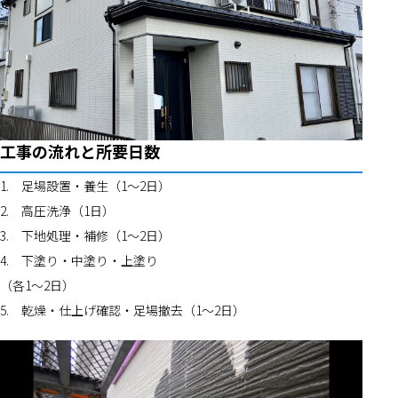
工事の流れと所要日数
1.	足場設置・養生（1〜2日）
2.	高圧洗浄（1日）
3.	下地処理・補修（1〜2日）
4.	下塗り・中塗り・上塗り
（各1〜2日）
5.	乾燥・仕上げ確認・足場撤去（1〜2日）