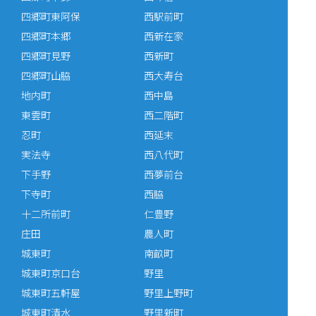
四郷町東阿保
西駅前町
四郷町本郷
西新在家
四郷町見野
西新町
四郷町山脇
西大寿台
地内町
西中島
東雲町
西二階町
忍町
西延末
実法寺
西八代町
下手野
西夢前台
下寺町
西脇
十二所前町
仁豊野
庄田
農人町
城東町
南畝町
城東町京口台
野里
城東町五軒屋
野里上野町
城東町清水
野里新町