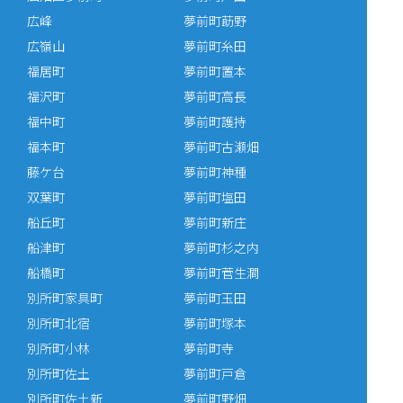
広峰
夢前町莇野
広嶺山
夢前町糸田
福居町
夢前町置本
福沢町
夢前町高長
福中町
夢前町護持
福本町
夢前町古瀬畑
藤ケ台
夢前町神種
双葉町
夢前町塩田
船丘町
夢前町新庄
船津町
夢前町杉之内
船橋町
夢前町菅生澗
別所町家具町
夢前町玉田
別所町北宿
夢前町塚本
別所町小林
夢前町寺
別所町佐土
夢前町戸倉
別所町佐土新
夢前町野畑