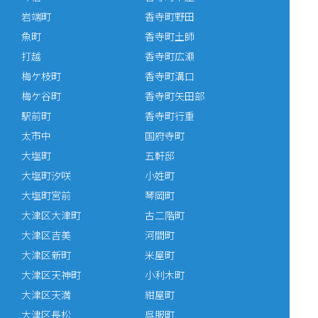
岩端町
香寺町野田
魚町
香寺町土師
打越
香寺町広瀬
梅ケ枝町
香寺町溝口
梅ケ谷町
香寺町矢田部
駅前町
香寺町行重
太市中
国府寺町
大塩町
五軒邸
大塩町汐咲
小姓町
大塩町宮前
琴岡町
大津区大津町
古二階町
大津区吉美
河間町
大津区新町
米屋町
大津区天神町
小利木町
大津区天満
紺屋町
大津区長松
呉服町