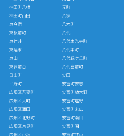
林田町八幡
元町
林田町山田
八家
東今宿
八木町
東駅前町
八代
東辻井
八代東光寺町
東延末
八代本町
東山
八代緑ケ丘町
東夢前台
八代宮前町
日出町
安田
平野町
安富町安志
広畑区吾妻町
安富町植木野
広畑区大町
安富町塩野
広畑区蒲田
安富町末広
広畑区北野町
安富町瀬川
広畑区京見町
安富町関
広畑区小坂
安富町狭戸