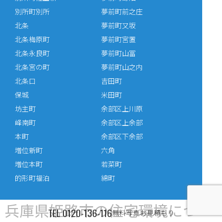
別所町別所
夢前町前之庄
北条
夢前町又坂
北条梅原町
夢前町宮置
北条永良町
夢前町山冨
北条宮の町
夢前町山之内
北条口
吉田町
保城
米田町
坊主町
余部区上川原
峰南町
余部区上余部
本町
余部区下余部
増位新町
六角
増位本町
若菜町
的形町福泊
綿町
兵庫県姫路市の住宅環境につ
TEL
0120-136-116
無料写真お見積もり