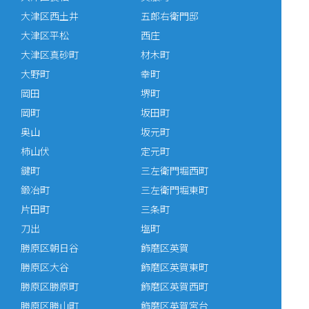
大津区西土井
五郎右衛門邸
大津区平松
西庄
大津区真砂町
材木町
大野町
幸町
岡田
堺町
岡町
坂田町
奥山
坂元町
柿山伏
定元町
鍵町
三左衛門堀西町
鍛冶町
三左衛門堀東町
片田町
三条町
刀出
塩町
勝原区朝日谷
飾磨区英賀
勝原区大谷
飾磨区英賀東町
勝原区勝原町
飾磨区英賀西町
勝原区勝山町
飾磨区英賀宮台