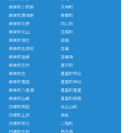
飾東町小原新
天神町
飾東町唐端新
東郷町
飾東町北野
同心町
飾東町北山
豆腐町
飾東町清住
砥堀
飾東町佐良和
苫編
飾東町塩崎
苫編南
飾東町志吹
豊沢町
飾東町庄
豊富町甲丘
飾東町豊国
豊富町神谷
飾東町八重畑
豊富町豊富
飾東町山崎
豊富町御蔭
四郷町明田
名古山町
四郷町上鈴
南条
四郷町坂元
二階町
四郷町中鈴
西今宿