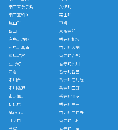
網干区余子浜
久保町
網干区和久
栗山町
嵐山町
車崎
飯田
景福寺前
家島町坊勢
香寺町相坂
家島町真浦
香寺町犬飼
家島町宮
香寺町岩部
生野町
香寺町久畑
石倉
香寺町香呂
市川台
香寺町須加院
市川橋通
香寺町田野
市之郷町
香寺町恒屋
伊伝居
香寺町中寺
威徳寺町
香寺町中仁野
井ノ口
香寺町中村
今宿
香寺町中屋