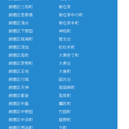
飾磨区三和町
新在家
飾磨区思案橋
新在家中の町
飾磨区清水
新在家本町
飾磨区下野田
神和町
飾磨区城南町
菅生台
飾磨区須加
総社本町
飾磨区高町
大黒壱丁町
飾磨区蓼野町
大寿台
飾磨区玉地
大善町
飾磨区付城
田井台
飾磨区天神
高岡新町
飾磨区都倉
高尾町
飾磨区中島
鷹匠町
飾磨区中野田
竹田町
飾磨区中浜町
龍野町
飾磨区西浜町
立町