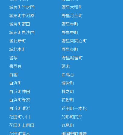
城東町竹之門
野里大和町
城東町中河原
野里月丘町
城東町野田
野里寺町
城東町毘沙門
野里中町
城北新町
野里東同心町
城北本町
野里東町
書写
野里堀留町
書写台
延末
白国
白鳥台
白浜町
博労町
白浜町神田
橋之町
白浜町寺家
花影町
白浜町灘浜
花田町一本松
花田町小川
的形町的形
花田町上原田
丸尾町
花田町高木
御国野町御着