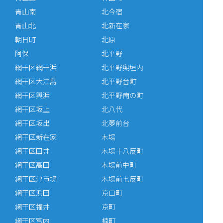
青山南
北今宿
青山北
北新在家
朝日町
北原
阿保
北平野
網干区網干浜
北平野奥垣内
網干区大江島
北平野台町
網干区興浜
北平野南の町
網干区坂上
北八代
網干区坂出
北夢前台
網干区新在家
木場
網干区田井
木場十八反町
網干区高田
木場前中町
網干区津市場
木場前七反町
網干区浜田
京口町
網干区福井
京町
網干区宮内
楠町