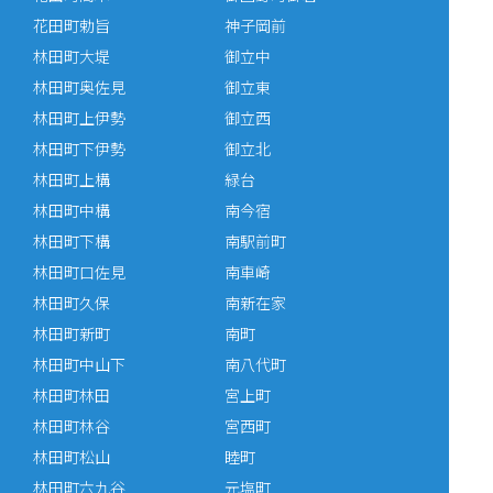
花田町勅旨
神子岡前
林田町大堤
御立中
林田町奥佐見
御立東
林田町上伊勢
御立西
林田町下伊勢
御立北
林田町上構
緑台
林田町中構
南今宿
林田町下構
南駅前町
林田町口佐見
南車崎
林田町久保
南新在家
林田町新町
南町
林田町中山下
南八代町
林田町林田
宮上町
林田町林谷
宮西町
林田町松山
睦町
林田町六九谷
元塩町