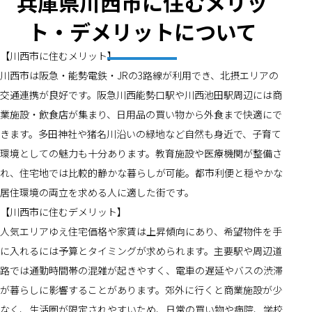
兵庫県川西市に住むメリッ
ト・デメリットについて
【川西市に住むメリット】
川西市は阪急・能勢電鉄・JRの3路線が利用でき、北摂エリアの
交通連携が良好です。阪急川西能勢口駅や川西池田駅周辺には商
業施設・飲食店が集まり、日用品の買い物から外食まで快適にで
きます。多田神社や猪名川沿いの緑地など自然も身近で、子育て
環境としての魅力も十分あります。教育施設や医療機関が整備さ
れ、住宅地では比較的静かな暮らしが可能。都市利便と穏やかな
居住環境の両立を求める人に適した街です。
【川西市に住むデメリット】
人気エリアゆえ住宅価格や家賃は上昇傾向にあり、希望物件を手
に入れるには予算とタイミングが求められます。主要駅や周辺道
路では通勤時間帯の混雑が起きやすく、電車の遅延やバスの渋滞
が暮らしに影響することがあります。郊外に行くと商業施設が少
なく、生活圏が限定されやすいため、日常の買い物や病院、学校