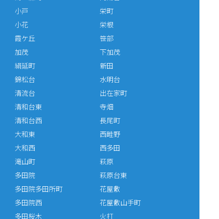
小戸
栄町
小花
栄根
霞ケ丘
笹部
加茂
下加茂
絹延町
新田
錦松台
水明台
清流台
出在家町
清和台東
寺畑
清和台西
長尾町
大和東
西畦野
大和西
西多田
滝山町
萩原
多田院
萩原台東
多田院多田所町
花屋敷
多田院西
花屋敷山手町
多田桜木
火打