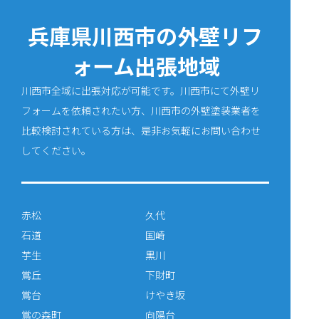
兵庫県川西市の外壁リフ
ォーム出張地域
川西市全域に出張対応が可能です。川西市にて外壁リ
フォームを依頼されたい方、川西市の外壁塗装業者を
比較検討されている方は、是非お気軽にお問い合わせ
してください。
赤松
久代
石道
国崎
芋生
黒川
鴬丘
下財町
鴬台
けやき坂
鴬の森町
向陽台