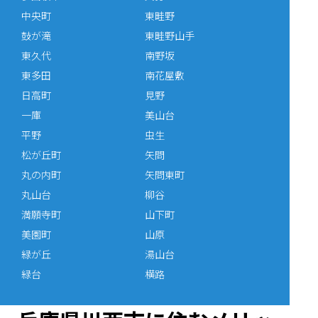
中央町
東畦野
鼓が滝
東畦野山手
東久代
南野坂
東多田
南花屋敷
日高町
見野
一庫
美山台
平野
虫生
松が丘町
矢問
丸の内町
矢問東町
丸山台
柳谷
満願寺町
山下町
美園町
山原
緑が丘
湯山台
緑台
横路