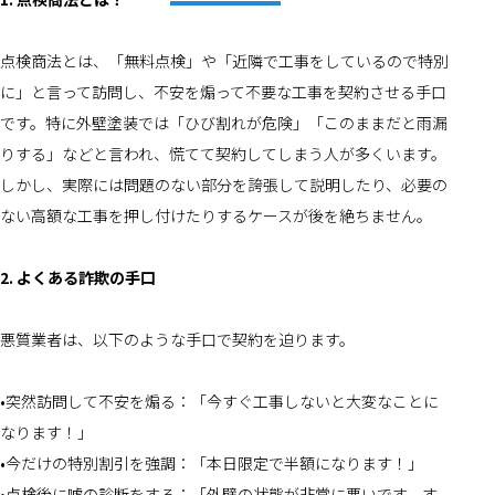
点検商法とは、「無料点検」や「近隣で工事をしているので特別
に」と言って訪問し、不安を煽って不要な工事を契約させる手口
です。特に外壁塗装では「ひび割れが危険」「このままだと雨漏
りする」などと言われ、慌てて契約してしまう人が多くいます。
しかし、実際には問題のない部分を誇張して説明したり、必要の
ない高額な工事を押し付けたりするケースが後を絶ちません。
2. よくある詐欺の手口
悪質業者は、以下のような手口で契約を迫ります。
•突然訪問して不安を煽る：「今すぐ工事しないと大変なことに
なります！」
•今だけの特別割引を強調：「本日限定で半額になります！」
•点検後に嘘の診断をする：「外壁の状態が非常に悪いです。す