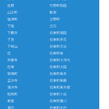
佐野
竹野町和田
山王町
駄坂
塩津町
立野町
下陰
立石
下鶴井
但東町相田
下宮
但東町赤花
下鉢山
但東町天谷
庄
但東町後
祥雲寺
但東町大河内
庄境
但東町太田
城南町
但東町奥赤
正法寺
但東町奥藤
清冷寺
但東町奥矢根
昭和町
但東町小谷
新堂
但東町唐川
瀬戸
但東町木村