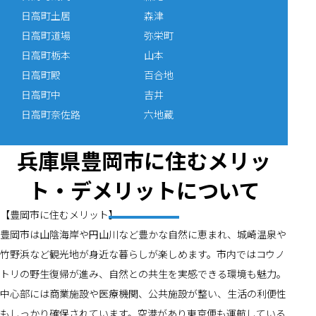
日高町土居
森津
日高町道場
弥栄町
日高町栃本
山本
日高町殿
百合地
日高町中
吉井
日高町奈佐路
六地蔵
兵庫県豊岡市に住むメリッ
ト・デメリットについて
【豊岡市に住むメリット】
豊岡市は山陰海岸や円山川など豊かな自然に恵まれ、城崎温泉や
竹野浜など観光地が身近な暮らしが楽しめます。市内ではコウノ
トリの野生復帰が進み、自然との共生を実感できる環境も魅力。
中心部には商業施設や医療機関、公共施設が整い、生活の利便性
もしっかり確保されています。空港があり東京便も運航している