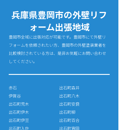
兵庫県豊岡市の外壁リフ
ォーム出張地域
豊岡市全域に出張対応が可能です。豊岡市にて外壁リ
フォームを依頼されたい方、豊岡市の外壁塗装業者を
比較検討されている方は、是非お気軽にお問い合わせ
してください。
赤石
出石町森井
伊賀谷
出石町八木
出石町荒木
出石町安良
出石町伊木
出石町柳
出石町伊豆
出石町百合
出石町入佐
出石町宵田