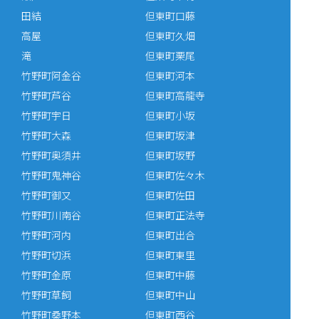
田結
但東町口藤
高屋
但東町久畑
滝
但東町栗尾
竹野町阿金谷
但東町河本
竹野町芦谷
但東町高龍寺
竹野町宇日
但東町小坂
竹野町大森
但東町坂津
竹野町奥須井
但東町坂野
竹野町鬼神谷
但東町佐々木
竹野町御又
但東町佐田
竹野町川南谷
但東町正法寺
竹野町河内
但東町出合
竹野町切浜
但東町東里
竹野町金原
但東町中藤
竹野町草飼
但東町中山
竹野町桑野本
但東町西谷