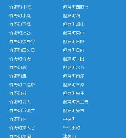
竹野町小城
但東町西野々
竹野町小丸
但東町畑
竹野町下塚
但東町畑山
竹野町須谷
但東町東中
竹野町須野谷
但東町日殿
竹野町田久日
但東町日向
竹野町竹野
但東町平田
竹野町段
但東町水石
竹野町轟
但東町南尾
竹野町二連原
但東町三原
竹野町椒
但東町虫生
竹野町羽入
但東町薬王寺
竹野町浜須井
但東町矢根
竹野町林
中央町
竹野町東大谷
千代田町
竹野町坊岡
津居山