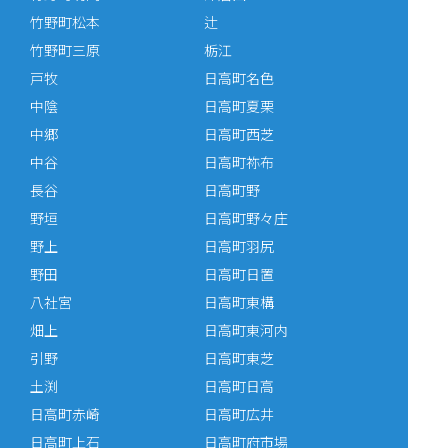
竹野町松本
辻
竹野町三原
栃江
戸牧
日高町名色
中陰
日高町夏栗
中郷
日高町西芝
中谷
日高町祢布
長谷
日高町野
野垣
日高町野々庄
野上
日高町羽尻
野田
日高町日置
八社宮
日高町東構
畑上
日高町東河内
引野
日高町東芝
土渕
日高町日高
日高町赤崎
日高町広井
日高町上石
日高町府市場