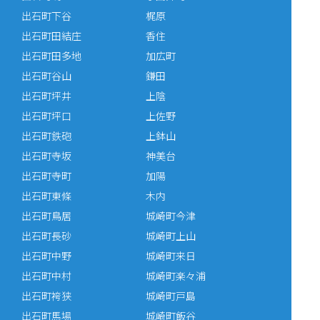
出石町下谷
梶原
出石町田結庄
香住
出石町田多地
加広町
出石町谷山
鎌田
出石町坪井
上陰
出石町坪口
上佐野
出石町鉄砲
上鉢山
出石町寺坂
神美台
出石町寺町
加陽
出石町東條
木内
出石町鳥居
城崎町今津
出石町長砂
城崎町上山
出石町中野
城崎町来日
出石町中村
城崎町楽々浦
出石町袴狭
城崎町戸島
出石町馬場
城崎町飯谷