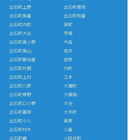
出石町上野
出石町榎見
出石町魚屋
出石町和屋
出石町内町
泉町
出石町大谷
市場
出石町奥小野
今森
出石町奥山
岩井
出石町鍛冶屋
岩熊
出石町片間
内町
出石町上村
江本
出石町川原
大磯町
出石町桐野
大篠岡
出石町口小野
大谷
出石町暮坂
大手町
出石町小人
奥野
出石町材木
小島
出石町嶋
小田井町