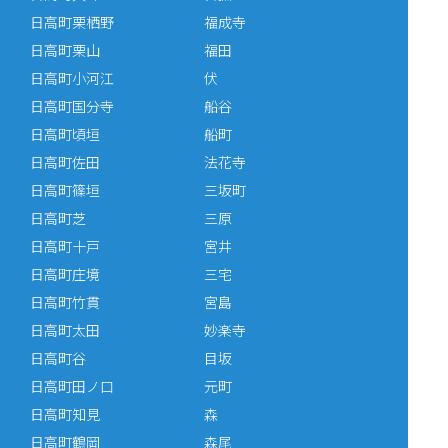
日高町栗栖野
福成寺
日高町栗山
福田
日高町小河江
伏
日高町国分寺
船谷
日高町頃垣
船町
日高町佐田
法花寺
日高町篠垣
三坂町
日高町芝
三原
日高町十戸
宮井
日高町庄境
三宅
日高町竹貫
宮島
日高町太田
妙楽寺
日高町谷
目坂
日高町田ノ口
元町
日高町知見
森
日高町鶴岡
森尾