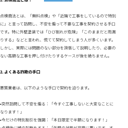
点検商法とは、「無料点検」や「近隣で工事をしているので特別
に」と言って訪問し、不安を煽って不要な工事を契約させる手口
です。特に外壁塗装では「ひび割れが危険」「このままだと雨漏
りする」などと言われ、慌てて契約してしまう人が多くいます。
しかし、実際には問題のない部分を誇張して説明したり、必要の
ない高額な工事を押し付けたりするケースが後を絶ちません。
2. よくある詐欺の手口
悪質業者は、以下のような手口で契約を迫ります。
•突然訪問して不安を煽る：「今すぐ工事しないと大変なことに
なります！」
•今だけの特別割引を強調：「本日限定で半額になります！」
•点検後に嘘の診断をする：「外壁の状態が非常に悪いです。す