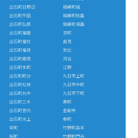
出石町日野辺
城崎町結
出石町平田
城崎町桃島
出石町弘原
城崎町湯島
出石町福居
京町
出石町福住
倉見
出石町福見
気比
出石町細見
河谷
出石町本町
江野
出石町町分
九日市上町
出石町松枝
九日市中町
出石町丸中
九日市下町
出石町三木
寿町
出石町宮内
金剛寺
出石町水上
幸町
栄町
竹野町森本
桜町
竹野町門谷