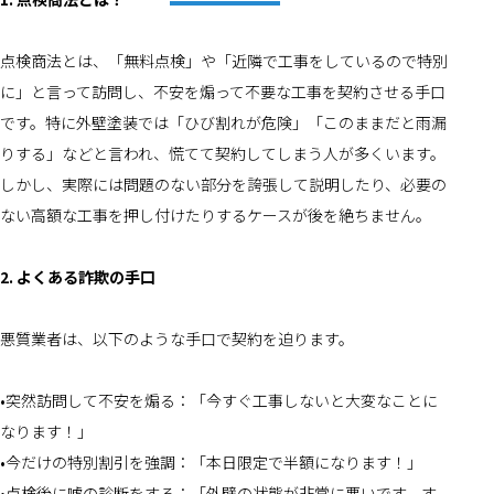
点検商法とは、「無料点検」や「近隣で工事をしているので特別
に」と言って訪問し、不安を煽って不要な工事を契約させる手口
です。特に外壁塗装では「ひび割れが危険」「このままだと雨漏
りする」などと言われ、慌てて契約してしまう人が多くいます。
しかし、実際には問題のない部分を誇張して説明したり、必要の
ない高額な工事を押し付けたりするケースが後を絶ちません。
2. よくある詐欺の手口
悪質業者は、以下のような手口で契約を迫ります。
•突然訪問して不安を煽る：「今すぐ工事しないと大変なことに
なります！」
•今だけの特別割引を強調：「本日限定で半額になります！」
•点検後に嘘の診断をする：「外壁の状態が非常に悪いです。す