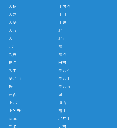
大植
川内谷
大尾
川口
大崎
川渡
大渡
北
大西
北浦
北川
橘
久喜
橘谷
葛原
田村
坂本
長者乙
崎ノ山
長者丁
桜
長者丙
鹿森
津江
下北川
潰溜
下名野川
椿山
宗津
坪井川
高瀬
寺村