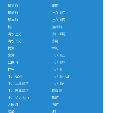
駅東町
鎌田
駅前町
上八川甲
駅南町
上八川丙
枝川
加茂町
清水上分
小川柳野
清水下分
小野
楠瀬
幸町
桑瀬
下八川乙
公園町
下八川甲
神谷
下八川丁
小川新別
下八川十田
小川西津賀才
下八川丙
小川東津賀才
勝賀瀬
小川樅ノ木山
新町
大国町
西町
高薮
波川