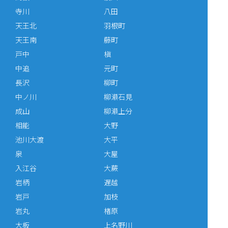
寺川
八田
天王北
羽根町
天王南
藤町
戸中
槇
中追
元町
長沢
柳町
中ノ川
柳瀬石見
成山
柳瀬上分
相能
大野
池川大渡
大平
泉
大屋
入江谷
大蕨
岩柄
遅越
岩戸
加枝
岩丸
楮原
大板
上名野川