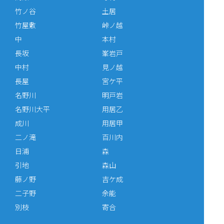
竹ノ谷
土居
竹屋敷
峠ノ越
中
本村
長坂
峯岩戸
中村
見ノ越
長屋
宮ケ平
名野川
明戸岩
名野川大平
用居乙
成川
用居甲
二ノ滝
百川内
日浦
森
引地
森山
藤ノ野
吉ケ成
二子野
余能
別枝
寄合