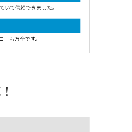
ていて信頼できました。
ローも万全です。
応！