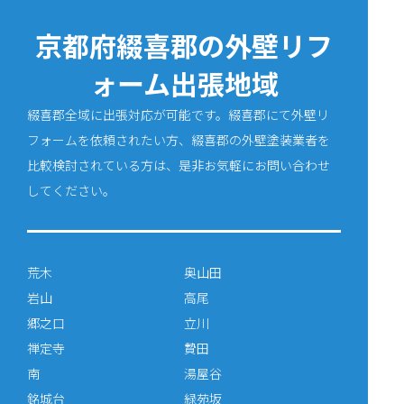
京都府綴喜郡の外壁リフ
ォーム出張地域
綴喜郡全域に出張対応が可能です。綴喜郡にて外壁リ
フォームを依頼されたい方、綴喜郡の外壁塗装業者を
比較検討されている方は、是非お気軽にお問い合わせ
してください。
荒木
奥山田
岩山
高尾
郷之口
立川
禅定寺
贄田
南
湯屋谷
銘城台
緑苑坂