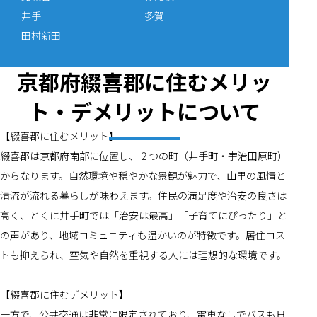
井手
多賀
田村新田
京都府綴喜郡に住むメリッ
ト・デメリットについて
【綴喜郡に住むメリット】
綴喜郡は京都府南部に位置し、２つの町（井手町・宇治田原町）
からなります。自然環境や穏やかな景観が魅力で、山里の風情と
清流が流れる暮らしが味わえます。住民の満足度や治安の良さは
高く、とくに井手町では「治安は最高」「子育てにぴったり」と
の声があり、地域コミュニティも温かいのが特徴です。居住コス
トも抑えられ、空気や自然を重視する人には理想的な環境です。
【綴喜郡に住むデメリット】
一方で、公共交通は非常に限定されており、電車なしでバスも日