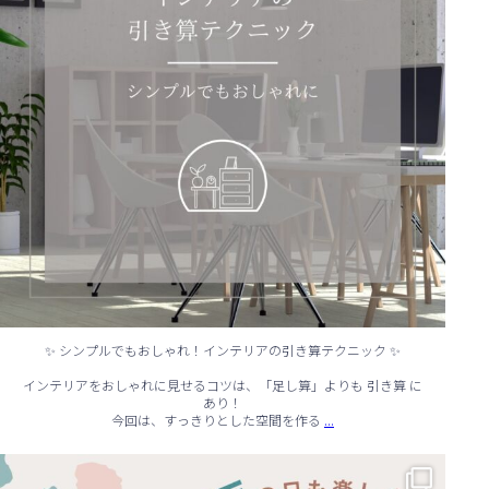
✨ シンプルでもおしゃれ！インテリアの引き算テクニック ✨
インテリアをおしゃれに見せるコツは、「足し算」よりも 引き算 に
あり！
...
今回は、すっきりとした空間を作る
☔ 雨の日でも快適に！室内でできる遊びアイデア 🌈
...