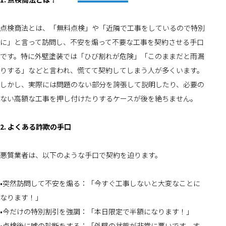
点検商法とは、「無料点検」や「近隣で工事をしているので特別
に」と言って訪問し、不安を煽って不要な工事を契約させる手口
です。特に外壁塗装では「ひび割れが危険」「このままだと雨漏
りする」などと言われ、慌てて契約してしまう人が多くいます。
しかし、実際には問題のない部分を誇張して説明したり、必要の
ない高額な工事を押し付けたりするケースが後を絶ちません。
2. よくある詐欺の手口
悪質業者は、以下のような手口で契約を迫ります。
•突然訪問して不安を煽る：「今すぐ工事しないと大変なことに
なります！」
•今だけの特別割引を強調：「本日限定で半額になります！」
•点検後に嘘の診断をする：「外壁の状態が非常に悪いです。す