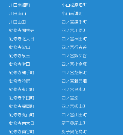
川田南畑町
小山松原畑町
川田南山
小山南溝町
川田山田
四ノ宮鎌手町
勧修寺閑林寺
四ノ宮川原町
勧修寺北大日
四ノ宮神田町
勧修寺柴山
四ノ宮行者谷
勧修寺泉玉
四ノ宮熊ケ谷
勧修寺堂田
四ノ宮小金塚
勧修寺縄手町
四ノ宮芝畑町
勧修寺冷尻
四ノ宮新開畑
勧修寺東出町
四ノ宮泉水町
勧修寺平田町
四ノ宮泓
勧修寺福岡町
四ノ宮柳山町
勧修寺丸山町
四ノ宮山田町
勧修寺南大日
厨子奥尾上町
勧修寺南谷町
厨子奥花鳥町