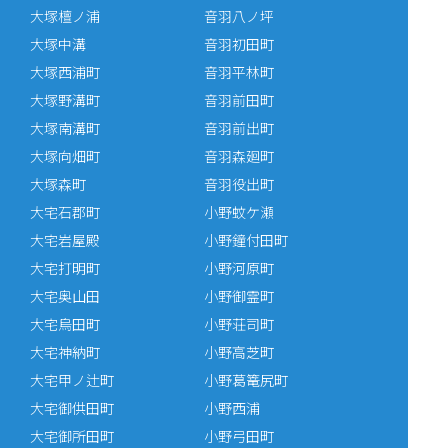
大塚檀ノ浦
音羽八ノ坪
大塚中溝
音羽初田町
大塚西浦町
音羽平林町
大塚野溝町
音羽前田町
大塚南溝町
音羽前出町
大塚向畑町
音羽森廻町
大塚森町
音羽役出町
大宅石郡町
小野蚊ケ瀬
大宅岩屋殿
小野鐘付田町
大宅打明町
小野河原町
大宅奥山田
小野御霊町
大宅烏田町
小野荘司町
大宅神納町
小野高芝町
大宅甲ノ辻町
小野葛篭尻町
大宅御供田町
小野西浦
大宅御所田町
小野弓田町