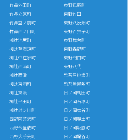
竹鼻外田町
東野狐藪町
竹鼻立原町
東野竹田
竹鼻堂ノ前町
東野八反畑町
竹鼻西ノ口町
東野百拍子町
椥辻池尻町
東野舞台町
椥辻草海道町
東野森野町
椥辻中在家町
東野門口町
椥辻西浦町
東野八代
椥辻西潰
髭茶屋桃燈町
椥辻東浦町
髭茶屋屋敷町
椥辻東潰
日ノ岡朝田町
椥辻平田町
日ノ岡石塚町
椥辻封シ川町
日ノ岡夷谷町
西野阿芸沢町
日ノ岡鴨土町
西野今屋敷町
日ノ岡坂脇町
西野大手先町
日ノ岡堤谷町