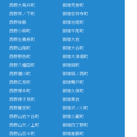
西野大鳥井町
御陵荒巻町
西野岸ノ下町
御陵安祥寺町
西野後藤
御陵池堤町
西野小柳町
御陵牛尾町
西野左義長町
御陵大岩
西野山階町
御陵大谷町
西野野色町
御陵大津畑町
西野八幡田町
御陵岡町
西野櫃川町
御陵岡ノ西町
西野広見町
御陵鴨戸町
西野楳本町
御陵久保町
西野様子見町
御陵黒岩
西野離宮町
御陵沢ノ川町
西野山岩ケ谷町
御陵三蔵町
西野山欠ノ上町
御陵四丁野町
西野山百々町
御陵進藤町