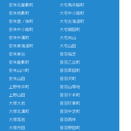
安朱北屋敷町
大宅鳥井脇町
安朱桟敷町
大宅中小路町
安朱堂ノ後町
大宅古海道町
安朱中小路町
大宅細田町
安朱中溝町
大宅向山
安朱東海道町
大宅山田
安朱東谷
音羽稲芝
安朱屋敷町
音羽乙出町
安朱山川町
音羽草田町
安朱山田
音羽沢町
上野寺井町
音羽山等地
上野山田
音羽千本町
大塚大岩
音羽珍事町
大塚北溝町
音羽中芝町
大塚高岩
音羽西林
大塚丹田
音羽野田町