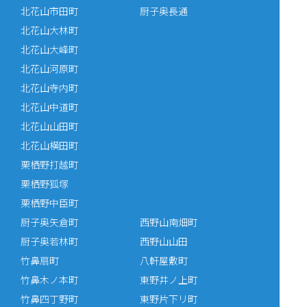
北花山市田町
厨子奥長通
北花山大林町
北花山大峰町
北花山河原町
北花山寺内町
北花山中道町
北花山山田町
北花山横田町
栗栖野打越町
栗栖野狐塚
栗栖野中臣町
厨子奥矢倉町
西野山南畑町
厨子奥若林町
西野山山田
竹鼻扇町
八軒屋敷町
竹鼻木ノ本町
東野井ノ上町
竹鼻四丁野町
東野片下リ町