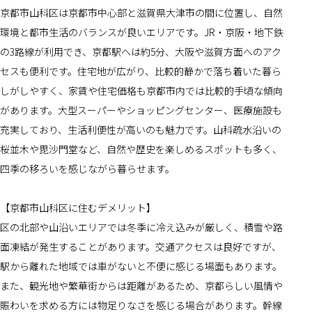
京都市山科区は京都市中心部と滋賀県大津市の間に位置し、自然
環境と都市生活のバランスが良いエリアです。JR・京阪・地下鉄
の3路線が利用でき、京都駅へは約5分、大阪や滋賀方面へのアク
セスも便利です。住宅地が広がり、比較的静かで落ち着いた暮ら
しがしやすく、家賃や住宅価格も京都市内では比較的手頃な傾向
があります。大型スーパーやショッピングセンター、医療施設も
充実しており、生活利便性が高いのも魅力です。山科疏水沿いの
桜並木や毘沙門堂など、自然や歴史を楽しめるスポットも多く、
四季の移ろいを感じながら暮らせます。
【京都市山科区に住むデメリット】
区の北部や山沿いエリアでは冬季に冷え込みが厳しく、積雪や路
面凍結が発生することがあります。交通アクセスは良好ですが、
駅から離れた地域では車がないと不便に感じる場面もあります。
また、観光地や繁華街からは距離があるため、京都らしい風情や
賑わいを求める方には物足りなさを感じる場合があります。幹線