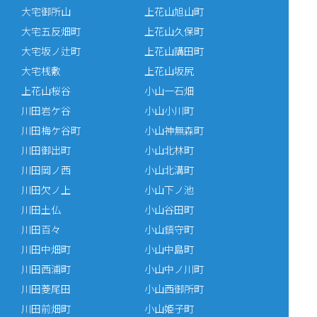
大宅御所山
上花山旭山町
大宅五反畑町
上花山久保町
大宅坂ノ辻町
上花山講田町
大宅桟敷
上花山坂尻
上花山桜谷
小山一石畑
川田岩ケ谷
小山小川町
川田梅ケ谷町
小山神無森町
川田御出町
小山北林町
川田岡ノ西
小山北溝町
川田欠ノ上
小山下ノ池
川田土仏
小山谷田町
川田百々
小山鎮守町
川田中畑町
小山中島町
川田西浦町
小山中ノ川町
川田菱尾田
小山西御所町
川田前畑町
小山姫子町