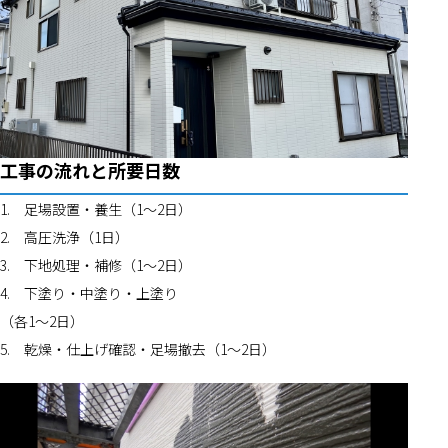
工事の流れと所要日数
1.	足場設置・養生（1〜2日）
2.	高圧洗浄（1日）
3.	下地処理・補修（1〜2日）
4.	下塗り・中塗り・上塗り
（各1〜2日）
5.	乾燥・仕上げ確認・足場撤去（1〜2日）