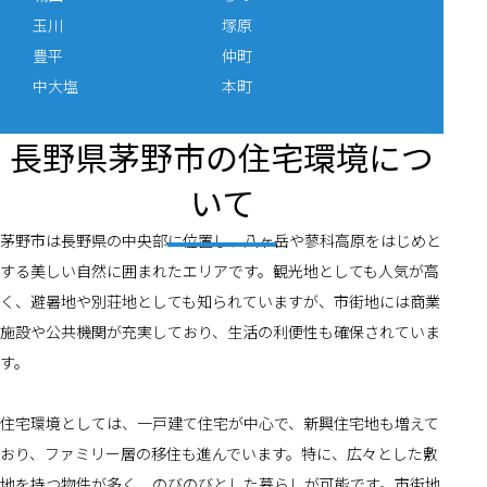
玉川
塚原
豊平
仲町
中大塩
本町
長野県茅野市の住宅環境につ
いて
茅野市は長野県の中央部に位置し、八ヶ岳や蓼科高原をはじめと
する美しい自然に囲まれたエリアです。観光地としても人気が高
く、避暑地や別荘地としても知られていますが、市街地には商業
施設や公共機関が充実しており、生活の利便性も確保されていま
す。
住宅環境としては、一戸建て住宅が中心で、新興住宅地も増えて
おり、ファミリー層の移住も進んでいます。特に、広々とした敷
地を持つ物件が多く、のびのびとした暮らしが可能です。市街地