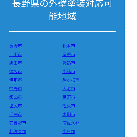
長野県の外壁塗装対応可
能地域
長野市
松本市
上田市
岡谷市
飯田市
諏訪市
須坂市
小諸市
伊那市
駒ヶ根市
中野市
大町市
飯山市
茅野市
塩尻市
佐久市
千曲市
東御市
安曇野市
南佐久郡
北佐久郡
小県郡