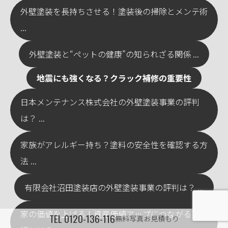
外壁塗装を長持ちさせる！塗装後の掃除とメンテ術
...
外壁塗装と“ペットの健康”の知られざる関係 ...
地震にも強くなる？クラック補修の重要性
日本メンテナンス株式会社の外壁塗装事業の評判
は？ ...
家族がアレルギー持ち？塗料の安全性を確認する方
法 ...
有限会社沼田塗装店の外壁塗装事業の評判は？ ...
家の価値を上げる！資産価値アップにつながる塗装
TEL
0120-136-116
無料写真お見積もり