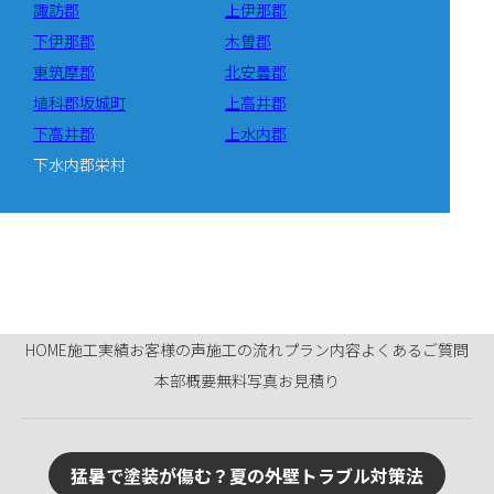
諏訪郡
上伊那郡
下伊那郡
木曽郡
東筑摩郡
北安曇郡
埴科郡坂城町
上高井郡
下高井郡
上水内郡
下水内郡栄村
HOME
施工実績
お客様の声
施工の流れ
プラン内容
よくあるご質問
本部概要
無料写真お見積り
猛暑で塗装が傷む？夏の外壁トラブル対策法