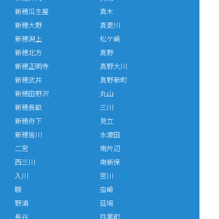
新穂瓜生屋
真木
新穂大野
真更川
新穂潟上
松ケ崎
新穂北方
真野
新穂正明寺
真野大川
新穂武井
真野新町
新穂田野沢
丸山
新穂長畝
三川
新穂舟下
見立
新穂皆川
水渡田
二宮
南片辺
西三川
南新保
入川
宮川
願
虫崎
野浦
莚場
長谷
目黒町