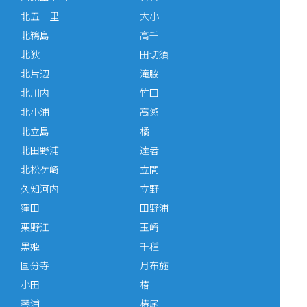
北五十里
大小
北鵜島
高千
北狄
田切須
北片辺
滝脇
北川内
竹田
北小浦
高瀬
北立島
橘
北田野浦
達者
北松ケ崎
立間
久知河内
立野
窪田
田野浦
栗野江
玉崎
黒姫
千種
国分寺
月布施
小田
椿
琴浦
椿尾