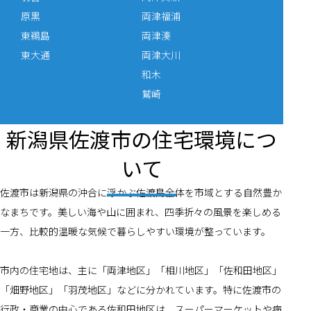
原黒
両津福浦
東鵜島
両津湊
東大通
両津大川
和木
鷲崎
新潟県佐渡市の住宅環境につ
いて
佐渡市は新潟県の沖合に浮かぶ佐渡島全体を市域とする自然豊か
なまちです。美しい海や山に囲まれ、四季折々の風景を楽しめる
一方、比較的温暖な気候で暮らしやすい環境が整っています。
市内の住宅地は、主に「両津地区」「相川地区」「佐和田地区」
「畑野地区」「羽茂地区」などに分かれています。特に佐渡市の
行政・商業の中心である佐和田地区は、スーパーマーケットや病