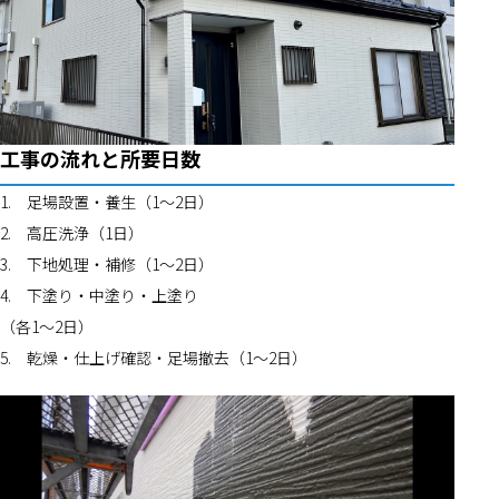
工事の流れと所要日数
1.	足場設置・養生（1〜2日）
2.	高圧洗浄（1日）
3.	下地処理・補修（1〜2日）
4.	下塗り・中塗り・上塗り
（各1〜2日）
5.	乾燥・仕上げ確認・足場撤去（1〜2日）