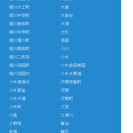
相川大工町
大倉
相川中京町
大倉谷
相川長坂町
大須
相川中寺町
大杉
相川濁川町
多田
相川西坂町
小川
相川二町目
小木
相川羽田町
小木金田新田
相川羽田村
小木木野浦
小木強清水
沢根炭屋町
小木堂釜
沢根
小木大浦
沢根町
小木町
三宮
小倉
三瀬川
小野見
椎泊
貝塚
静平