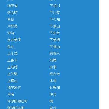
柿野浦
下相川
鍛冶町
下川茂
春日
下久知
片野尾
下黒山
潟端
下長木
金井新保
下新穂
金丸
下横山
上川茂
宿根木
上長木
城腰
上新穂
白瀬
上矢馳
真光寺
上横山
水津
加茂歌代
杉野浦
河崎
住吉
河原田諏訪町
関
河原田本町
背合