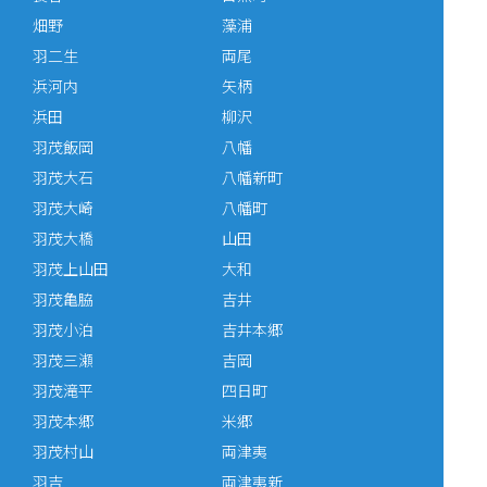
畑野
藻浦
羽二生
両尾
浜河内
矢柄
浜田
柳沢
羽茂飯岡
八幡
羽茂大石
八幡新町
羽茂大崎
八幡町
羽茂大橋
山田
羽茂上山田
大和
羽茂亀脇
吉井
羽茂小泊
吉井本郷
羽茂三瀬
吉岡
羽茂滝平
四日町
羽茂本郷
米郷
羽茂村山
両津夷
羽吉
両津夷新