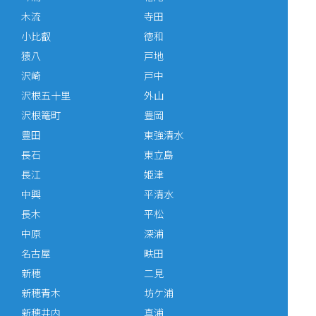
木流
寺田
小比叡
徳和
猿八
戸地
沢崎
戸中
沢根五十里
外山
沢根篭町
豊岡
豊田
東強清水
長石
東立島
長江
姫津
中興
平清水
長木
平松
中原
深浦
名古屋
畉田
新穂
二見
新穂青木
坊ケ浦
新穂井内
真浦