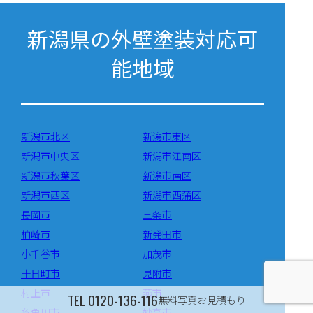
新潟県の外壁塗装対応可
能地域
新潟市北区
新潟市東区
新潟市中央区
新潟市江南区
新潟市秋葉区
新潟市南区
新潟市西区
新潟市西蒲区
長岡市
三条市
柏崎市
新発田市
小千谷市
加茂市
十日町市
見附市
村上市
燕市
TEL
0120-136-116
無料写真お見積もり
糸魚川市
妙高市