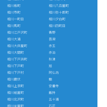
相川板町
相川八百屋町
相川市町
相川弥十郎町
相川一町目
相川夕白町
相川馬町
相川四町目
相川江戸沢町
青野
相川大浦
吾潟
相川大床屋町
赤玉
相川大間町
赤泊
相川下戸浜町
秋津
相川下戸町
旭
相川下戸村
阿仏坊
相川鹿伏
蚫
相川上京町
安養寺
相川紙屋町
飯持
相川北沢町
五十浦
相川米屋町
石花