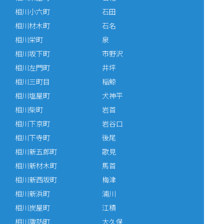
相川小六町
石田
相川材木町
石名
相川栄町
泉
相川坂下町
市野沢
相川左門町
井坪
相川三町目
稲鯨
相川塩屋町
犬神平
相川柴町
岩首
相川下京町
岩谷口
相川下寺町
後尾
相川新五郎町
歌見
相川新材木町
馬首
相川新西坂町
梅津
相川新浜町
浦川
相川炭屋町
江積
相川諏訪町
大久保