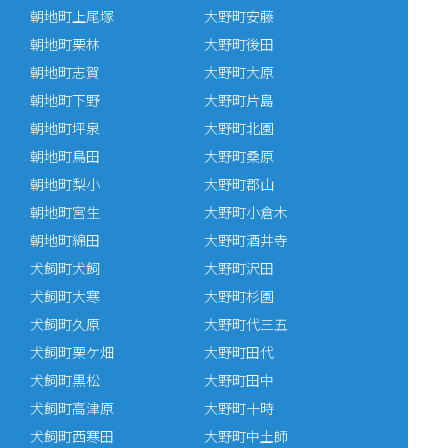
朝地町上尾塚
大野町安藤
朝地町栗林
大野町後田
朝地町志賀
大野町大原
朝地町下野
大野町片島
朝地町坪泉
大野町北園
朝地町鳥田
大野町桑原
朝地町梨小
大野町郡山
朝地町宮生
大野町小倉木
朝地町綿田
大野町酒井寺
犬飼町犬飼
大野町沢田
犬飼町大寒
大野町杉園
犬飼町久原
大野町代三五
犬飼町栗ケ畑
大野町田代
犬飼町黒松
大野町田中
犬飼町高津原
大野町十時
犬飼町西寒田
大野町中土師