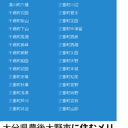
清川町六種
三重町川辺
千歳町石田
三重町菅生
千歳町柴山
三重町玉田
千歳町下山
三重町中津留
千歳町高畑
三重町西泉
千歳町長峰
三重町西畑
千歳町新殿
三重町久田
千歳町船田
三重町伏野
千歳町前田
三重町本城
三重町赤嶺
三重町松尾
三重町秋葉
三重町宮野
三重町浅瀬
三重町向野
三重町芦刈
三重町百枝
三重町井迫
三重町山部
大分県豊後大野市
に住むメリ