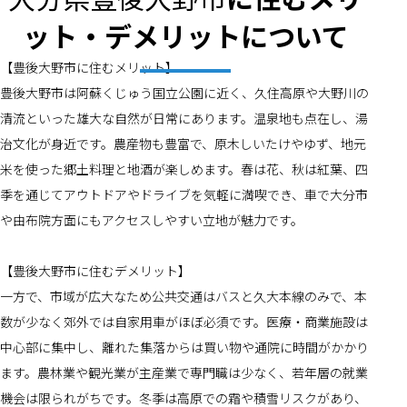
ット・デメリットについて
【豊後大野市に住むメリット】
豊後大野市は阿蘇くじゅう国立公園に近く、久住高原や大野川の
清流といった雄大な自然が日常にあります。温泉地も点在し、湯
治文化が身近です。農産物も豊富で、原木しいたけやゆず、地元
米を使った郷土料理と地酒が楽しめます。春は花、秋は紅葉、四
季を通じてアウトドアやドライブを気軽に満喫でき、車で大分市
や由布院方面にもアクセスしやすい立地が魅力です。
【豊後大野市に住むデメリット】
一方で、市域が広大なため公共交通はバスと久大本線のみで、本
数が少なく郊外では自家用車がほぼ必須です。医療・商業施設は
中心部に集中し、離れた集落からは買い物や通院に時間がかかり
ます。農林業や観光業が主産業で専門職は少なく、若年層の就業
機会は限られがちです。冬季は高原での霜や積雪リスクがあり、