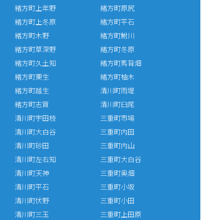
緒方町上年野
緒方町原尻
緒方町上冬原
緒方町平石
緒方町木野
緒方町鮒川
緒方町草深野
緒方町冬原
緒方町久土知
緒方町馬背畑
緒方町栗生
緒方町柚木
緒方町越生
清川町雨堤
緒方町志賀
清川町臼尾
清川町宇田枝
三重町市場
清川町大白谷
三重町内田
清川町砂田
三重町内山
清川町左右知
三重町大白谷
清川町天神
三重町奥畑
清川町平石
三重町小坂
清川町伏野
三重町小田
清川町三玉
三重町上田原