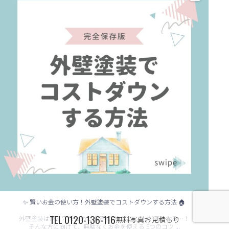
✨ 賢いお金の使い方！外壁塗装でコストダウンする方法 🏠
TEL
0120-136-116
外壁塗装は家を守るために必要だけど、コストが気になる…！
無料写真お見積もり
...
そんな方に向けて、無駄なくお金を使える 5つのコツ