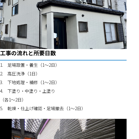
工事の流れと所要日数
1.	足場設置・養生（1〜2日）
2.	高圧洗浄（1日）
3.	下地処理・補修（1〜2日）
4.	下塗り・中塗り・上塗り
（各1〜2日）
5.	乾燥・仕上げ確認・足場撤去（1〜2日）