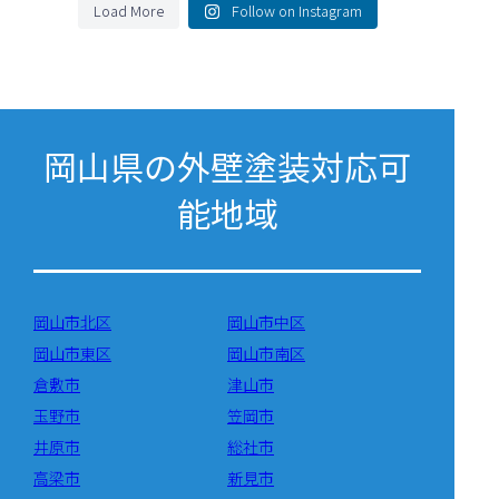
Load More
Follow on Instagram
岡山県の外壁塗装対応可
能地域
岡山市北区
岡山市中区
岡山市東区
岡山市南区
倉敷市
津山市
玉野市
笠岡市
井原市
総社市
高梁市
新見市