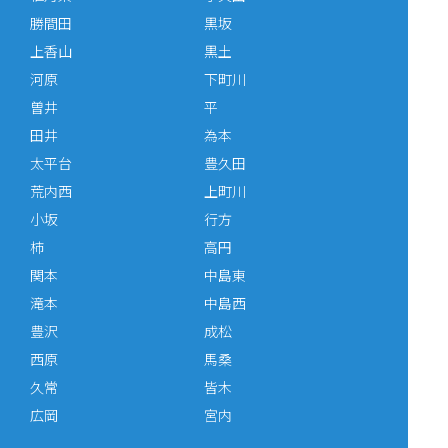
勝間田
黒坂
上香山
黒土
河原
下町川
曽井
平
田井
為本
太平台
豊久田
荒内西
上町川
小坂
行方
柿
高円
関本
中島東
滝本
中島西
豊沢
成松
西原
馬桑
久常
皆木
広岡
宮内