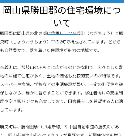
岡山県勝田郡の住宅環境につ
いて
勝田郡は岡山県の北東部に位置し、**奈義町（なぎちょう）と勝
央町（しょうおうちょう）**の2町で構成されています。どちら
も自然豊かで、落ち着いた住環境が魅力の地域です。
奈義町は、那岐山のふもとに広がるのどかな町で、広々とした敷
地の戸建て住宅が多く、土地の価格も比較的安いのが特徴です。
スーパーや病院、学校などの生活施設が整い、一定の利便性を確
保しながら、静かに暮らすことができます。移住者向けの支援制
度や空き家バンクも充実しており、田舎暮らしを希望する人に適
しています。
勝央町は、勝間田駅（JR姫新線）や中国自動車道の勝央ICがあ
り、岡山市や津山市へのアクセスが良好です。新興住宅地も増え