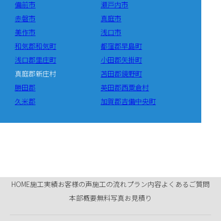
備前市
瀬戸内市
赤磐市
真庭市
美作市
浅口市
和気郡和気町
都窪郡早島町
浅口郡里庄町
小田郡矢掛町
真庭郡新庄村
苫田郡鏡野町
勝田郡
英田郡西粟倉村
久米郡
加賀郡吉備中央町
HOME
施工実績
お客様の声
施工の流れ
プラン内容
よくあるご質問
本部概要
無料写真お見積り