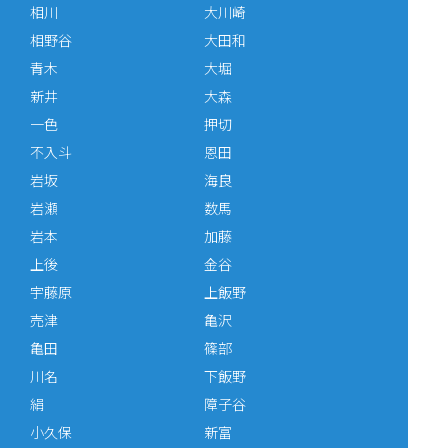
相川
大川崎
相野谷
大田和
青木
大堀
新井
大森
一色
押切
不入斗
恩田
岩坂
海良
岩瀬
数馬
岩本
加藤
上後
金谷
宇藤原
上飯野
売津
亀沢
亀田
篠部
川名
下飯野
絹
障子谷
小久保
新富