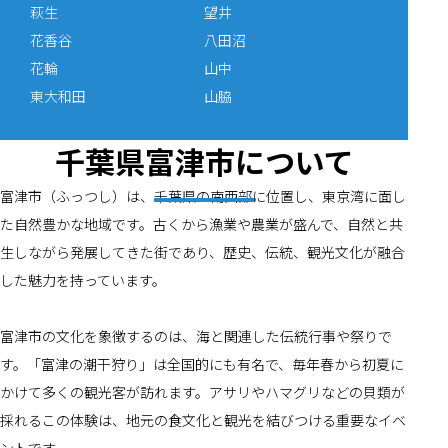
萩生
望井
花香谷
八田沼
花輪
山中
東大和田
山脇
千葉県富津市について
富津市（ふっつし）は、千葉県の南西部に位置し、東京湾に面し
た自然豊かな地域です。古くから漁業や農業が盛んで、自然と共
生しながら発展してきた街であり、歴史、伝統、観光文化が融合
した魅力を持っています。
富津市の文化を象徴するのは、海と関連した伝統行事や祭りで
す。「富津の潮干狩り」は全国的にも有名で、毎年春から初夏に
かけて多くの観光客が訪れます。アサリやハマグリなどの貝類が
採れるこの体験は、地元の食文化と観光を結びつける重要なイベ