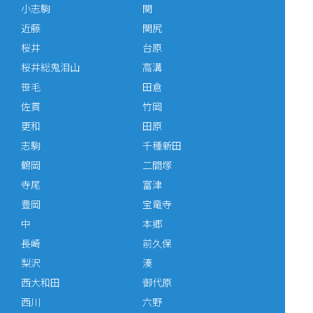
小志駒
関
近藤
関尻
桜井
台原
桜井総鬼泪山
高溝
笹毛
田倉
佐貫
竹岡
更和
田原
志駒
千種新田
鶴岡
二間塚
寺尾
富津
豊岡
宝竜寺
中
本郷
長崎
前久保
梨沢
湊
西大和田
御代原
西川
六野