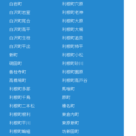
白岩町
利根町穴原
白沢町岩室
利根町老神
白沢町尾合
利根町大原
白沢町高平
利根町大楊
白沢町生枝
利根町追貝
白沢町平出
利根町柿平
新町
利根町小松
硯田町
利根町砂川
善桂寺町
利根町園原
高橋場町
利根町高戸谷
利根町多那
馬喰町
利根町千鳥
原町
利根町二本松
榛名町
利根町根利
東倉内町
利根町平川
東原新町
利根町輪組
坊新田町