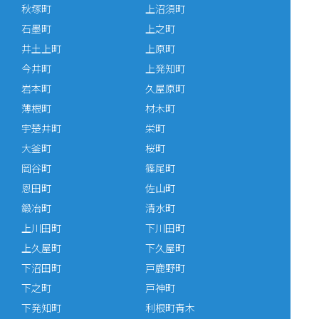
秋塚町
上沼須町
石墨町
上之町
井土上町
上原町
今井町
上発知町
岩本町
久屋原町
薄根町
材木町
宇楚井町
栄町
大釜町
桜町
岡谷町
篠尾町
恩田町
佐山町
鍛冶町
清水町
上川田町
下川田町
上久屋町
下久屋町
下沼田町
戸鹿野町
下之町
戸神町
下発知町
利根町青木