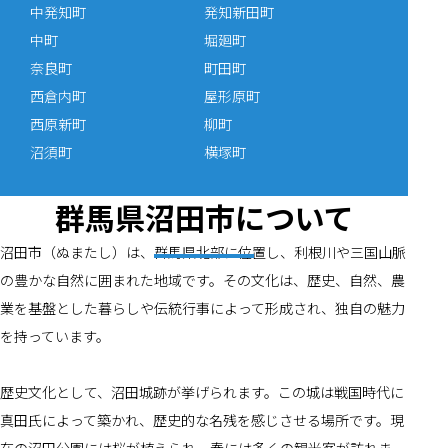
中発知町
発知新田町
中町
堀廻町
奈良町
町田町
西倉内町
屋形原町
西原新町
柳町
沼須町
横塚町
群馬県沼田市について
沼田市（ぬまたし）は、群馬県北部に位置し、利根川や三国山脈
の豊かな自然に囲まれた地域です。その文化は、歴史、自然、農
業を基盤とした暮らしや伝統行事によって形成され、独自の魅力
を持っています。
歴史文化として、沼田城跡が挙げられます。この城は戦国時代に
真田氏によって築かれ、歴史的な名残を感じさせる場所です。現