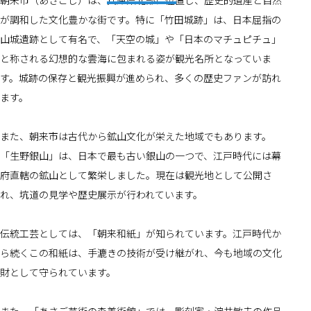
朝来市（あさごし）は、兵庫県北部に位置し、歴史的遺産と自然
が調和した文化豊かな街です。特に「竹田城跡」は、日本屈指の
山城遺跡として有名で、「天空の城」や「日本のマチュピチュ」
と称される幻想的な雲海に包まれる姿が観光名所となっていま
す。城跡の保存と観光振興が進められ、多くの歴史ファンが訪れ
ます。
また、朝来市は古代から鉱山文化が栄えた地域でもあります。
「生野銀山」は、日本で最も古い銀山の一つで、江戸時代には幕
府直轄の鉱山として繁栄しました。現在は観光地として公開さ
れ、坑道の見学や歴史展示が行われています。
伝統工芸としては、「朝来和紙」が知られています。江戸時代か
ら続くこの和紙は、手漉きの技術が受け継がれ、今も地域の文化
財として守られています。