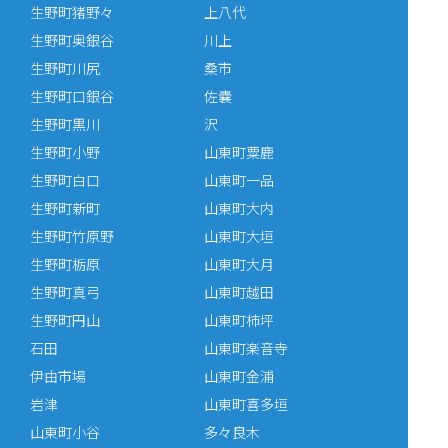
生野町猪野々
上八代
生野町奥銀谷
川上
生野町川尻
桑市
生野町口銀谷
佐嚢
生野町黒川
沢
生野町小野
山東町粟鹿
生野町白口
山東町一品
生野町新町
山東町大内
生野町竹原野
山東町大垣
生野町栃原
山東町大月
生野町真弓
山東町越田
生野町円山
山東町柿坪
石田
山東町楽音寺
伊由市場
山東町金浦
岩津
山東町喜多垣
山東町小谷
多々良木