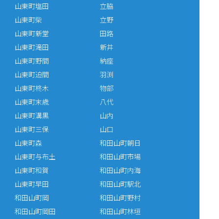
山東町塩田
立脇
山東町柴
立野
山東町新堂
田路
山東町滝田
新井
山東町野間
納座
山東町迫間
羽渕
山東町柊木
物部
山東町末歳
八代
山東町溝黒
山内
山東町三保
山口
山東町森
和田山町朝日
山東町与布土
和田山町市場
山東町和賀
和田山町内海
山東町早田
和田山町駅北
和田山町岡
和田山町野村
和田山町岡田
和田山町林垣