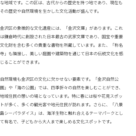
な地域です。この区は、古代からの歴史を持つ地であり、現在も
その歴史や自然環境を生かした文化活動が盛んです。
金沢区の象徴的な文化遺産には、「金沢文庫」があります。これ
は鎌倉時代に創設された日本最古の武家文庫であり、国宝や重要
文化財を含む多くの貴重な書物を所蔵しています。また、「称名
寺」も隣接し、美しい庭園や建築物を通じて日本の伝統文化を感
じることができます。
自然環境も金沢区の文化に欠かせない要素です。「金沢自然公
園」や「海の公園」では、四季折々の自然を楽しむことができ、
地域住民の憩いの場となっています。特に春には桜や花見スポッ
トが多く、多くの観光客や地元住民が訪れます。さらに、「八景
島シーパラダイス」は、海洋生物と触れ合えるテーマパークとし
て有名で、子どもから大人まで楽しめる文化スポットです。