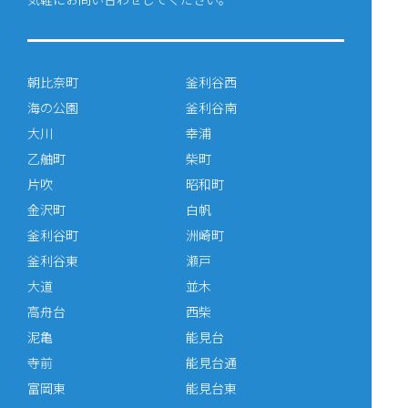
朝比奈町
釜利谷西
海の公園
釜利谷南
大川
幸浦
乙舳町
柴町
片吹
昭和町
金沢町
白帆
釜利谷町
洲崎町
釜利谷東
瀬戸
大道
並木
高舟台
西柴
泥亀
能見台
寺前
能見台通
富岡東
能見台東