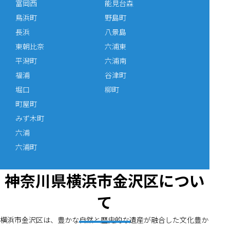
富岡西
能見台森
鳥浜町
野島町
長浜
八景島
東朝比奈
六浦東
平潟町
六浦南
福浦
谷津町
堀口
柳町
町屋町
みず木町
六浦
六浦町
神奈川県横浜市金沢区につい
て
横浜市金沢区は、豊かな自然と歴史的な遺産が融合した文化豊か