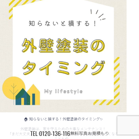
🏠 知らないと損する！外壁塗装のタイミング✨
外壁塗装は、家を守るための大事なメンテナンス！
TEL
0120-136-116
無料写真お見積もり
「まだ大丈夫」と思っていると、劣化が進んで修繕費が大きくなる
...
ことも💦