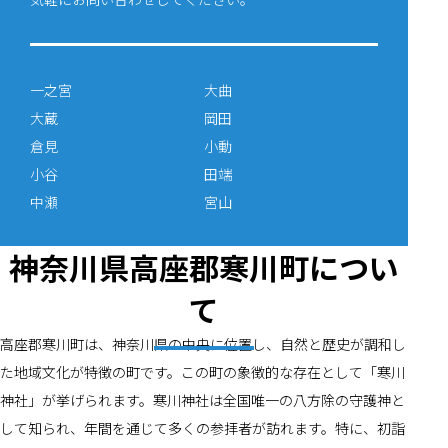
一之宮
大曲
大蔵
岡田
倉見
小動
小谷
田端
中瀬
宮山
神奈川県高座郡寒川町につい
て
高座郡寒川町は、神奈川県の中央に位置し、自然と歴史が調和し
た地域文化が特徴の町です。この町の象徴的な存在として「寒川
神社」が挙げられます。寒川神社は全国唯一の八方除の守護神と
して知られ、年間を通じて多くの参拝者が訪れます。特に、初詣