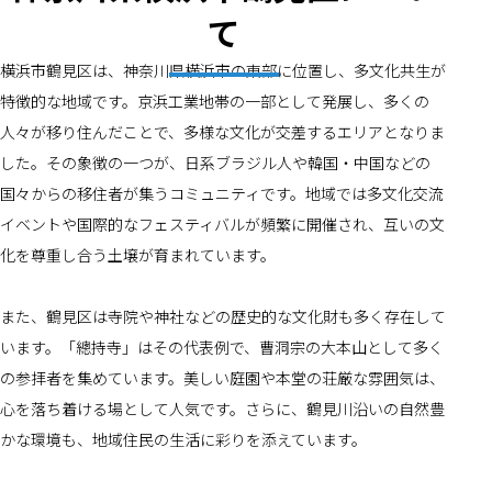
て
横浜市鶴見区は、神奈川県横浜市の東部に位置し、多文化共生が
特徴的な地域です。京浜工業地帯の一部として発展し、多くの
人々が移り住んだことで、多様な文化が交差するエリアとなりま
した。その象徴の一つが、日系ブラジル人や韓国・中国などの
国々からの移住者が集うコミュニティです。地域では多文化交流
イベントや国際的なフェスティバルが頻繁に開催され、互いの文
化を尊重し合う土壌が育まれています。
また、鶴見区は寺院や神社などの歴史的な文化財も多く存在して
います。「總持寺」はその代表例で、曹洞宗の大本山として多く
の参拝者を集めています。美しい庭園や本堂の荘厳な雰囲気は、
心を落ち着ける場として人気です。さらに、鶴見川沿いの自然豊
かな環境も、地域住民の生活に彩りを添えています。