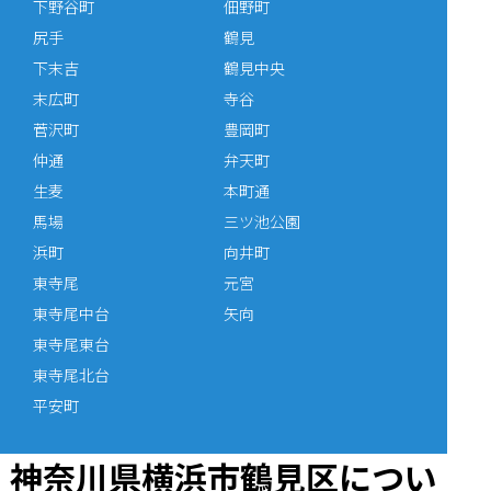
下野谷町
佃野町
尻手
鶴見
下末吉
鶴見中央
末広町
寺谷
菅沢町
豊岡町
仲通
弁天町
生麦
本町通
馬場
三ツ池公園
浜町
向井町
東寺尾
元宮
東寺尾中台
矢向
東寺尾東台
東寺尾北台
平安町
神奈川県横浜市鶴見区につい