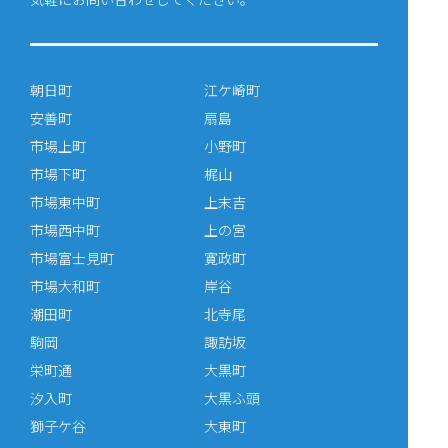
朝日町
江ケ崎町
安善町
扇島
市場上町
小野町
市場下町
梶山
市場東中町
上末吉
市場西中町
上の宮
市場富士見町
寛政町
市場大和町
岸谷
潮田町
北寺尾
駒岡
諏訪坂
栄町通
大黒町
汐入町
大黒ふ頭
獅子ケ谷
大東町