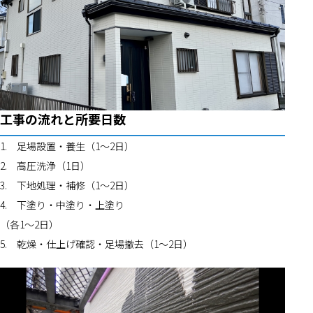
工事の流れと所要日数
1.	足場設置・養生（1〜2日）
2.	高圧洗浄（1日）
3.	下地処理・補修（1〜2日）
4.	下塗り・中塗り・上塗り
（各1〜2日）
5.	乾燥・仕上げ確認・足場撤去（1〜2日）