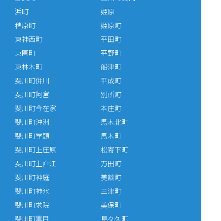
浜町
姫原
稗原町
姫原町
東神西町
平田町
東園町
平野町
東林木町
船津町
斐川町併川
平成町
斐川町阿宮
別所町
斐川町今在家
本庄町
斐川町沖洲
馬木北町
斐川町学頭
馬木町
斐川町上庄原
松寄下町
斐川町上直江
万田町
斐川町神庭
美談町
斐川町神氷
三津町
斐川町求院
美保町
斐川町黒目
見々久町