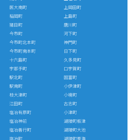
医大南町
上岡田町
稲岡町
上島町
猪目町
唐川町
今市町
河下町
今市町北本町
神門町
今市町南本町
日下町
十六島町
久多見町
宇那手町
口宇賀町
駅北町
国富町
駅南町
小伊津町
枝大津町
小境町
江田町
古志町
塩冶有原町
小津町
塩冶神前
湖陵町板津
塩冶善行町
湖陵町大池
塩冶町
湖陵町差海