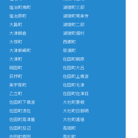
塩冶町南町
湖陵町三部
塩冶原町
湖陵町常楽寺
大島町
湖陵町二部
大津朝倉
湖陵町畑村
大塚町
西郷町
大津新崎町
坂浦町
大津町
佐田町朝原
岡田町
佐田町大呂
荻杼町
佐田町上橋波
奥宇賀町
佐田町毛津
乙立町
佐田町佐津目
佐田町下橋波
大社町菱根
佐田町須佐
大社町日御碕
佐田町高津屋
大社町遙堪
佐田町反辺
高岡町
佐田町原田
高松町