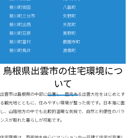
斐川町坂田
八島町
斐川町三分市
矢野町
斐川町出西
矢尾町
斐川町荘原
美野町
斐川町富村
鹿園寺町
斐川町鳥井
渡橋町
鳥根県出雲市の住宅環境につ
いて
出雲市は島根県の中部に位置し、歴史ある出雲大社をはじめとす
る観光地とともに、住みやすい環境が整った街です。日本海に面
し、山陰地方の中でも比較的温暖な気候で、自然と利便性のバラ
ンスが取れた暮らしが可能です。
住宅環境は、市街地を中心にマンションや一戸建て住宅が充実し