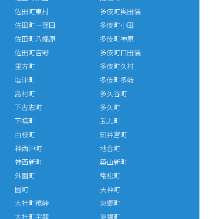
佐田町東村
多伎町奥田儀
佐田町一窪田
多伎町小田
佐田町八幡原
多伎町神原
佐田町吉野
多伎町口田儀
里方町
多伎町久村
塩津町
多伎町多岐
島村町
多久谷町
下古志町
多久町
下横町
武志町
白枝町
知井宮町
神西沖町
地合町
神西新町
築山新町
外園町
常松町
園町
天神町
大社町鵜峠
東郷町
大社町宇龍
東福町