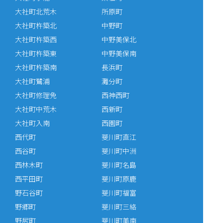
大社町北荒木
所原町
大社町杵築北
中野町
大社町杵築西
中野美保北
大社町杵築東
中野美保南
大社町杵築南
長浜町
大社町鷺浦
灘分町
大社町修理免
西神西町
大社町中荒木
西新町
大社町入南
西園町
西代町
斐川町直江
西谷町
斐川町中洲
西林木町
斐川町名島
西平田町
斐川町原鹿
野石谷町
斐川町福富
野郷町
斐川町三絡
野尻町
斐川町美南