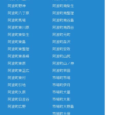
阿波町野神
阿波町南柴生
阿波町八丁原
阿波町南整理
阿波町馬場
阿波町南谷島
阿波町東川原
阿波町南西谷
阿波町東柴生
阿波町元町
阿波町東島
阿波町森沢
阿波町東整理
阿波町安政
阿波町東長峰
阿波町山尻
阿波町東原
阿波町山ノ神
阿波町東正広
阿波町早田
阿波町東村
市場町市場
阿波町引地
市場町伊月
阿波町久原
市場町犬墓
阿波町日吉谷
市場町大影
阿波町広野
市場町大野島
市場町大俣