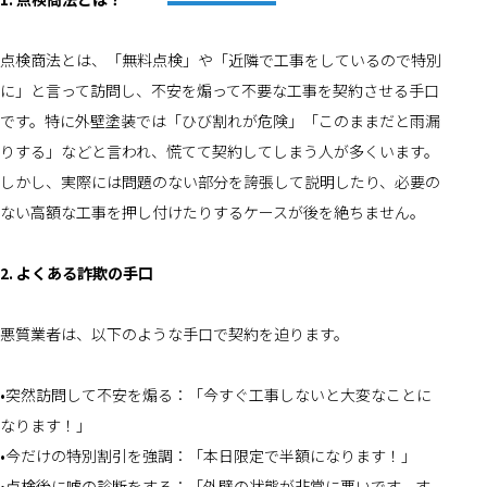
点検商法とは、「無料点検」や「近隣で工事をしているので特別
に」と言って訪問し、不安を煽って不要な工事を契約させる手口
です。特に外壁塗装では「ひび割れが危険」「このままだと雨漏
りする」などと言われ、慌てて契約してしまう人が多くいます。
しかし、実際には問題のない部分を誇張して説明したり、必要の
ない高額な工事を押し付けたりするケースが後を絶ちません。
2. よくある詐欺の手口
悪質業者は、以下のような手口で契約を迫ります。
•突然訪問して不安を煽る：「今すぐ工事しないと大変なことに
なります！」
•今だけの特別割引を強調：「本日限定で半額になります！」
•点検後に嘘の診断をする：「外壁の状態が非常に悪いです。す