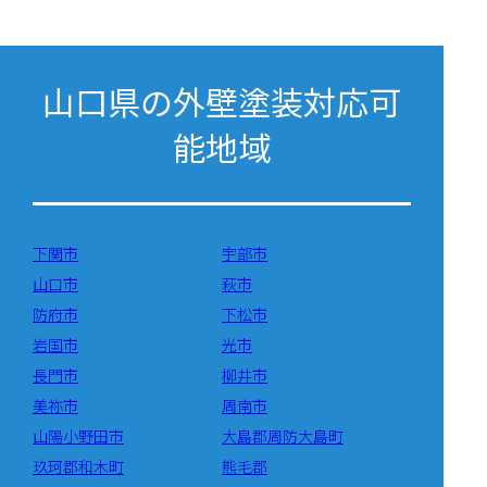
山口県の外壁塗装対応可
能地域
下関市
宇部市
山口市
萩市
防府市
下松市
岩国市
光市
長門市
柳井市
美祢市
周南市
山陽小野田市
大島郡周防大島町
玖珂郡和木町
熊毛郡