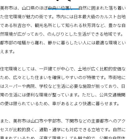
美祢市は、山口県のほぼ中央に位置し、自然に囲まれた落ち着い
た住宅環境が魅力の街です。市内には日本最大級のカルスト台地
である秋吉台や、観光名所として知られる秋芳洞など、豊かな自
然環境が広がっており、のんびりとした生活ができる地域です。
都市部の喧騒から離れ、静かに暮らしたい人には最適な環境とい
えます。
住宅環境としては、一戸建てが中心で、土地が広く比較的安価な
ため、広々とした住まいを確保しやすいのが特徴です。市街地に
はスーパーや病院、学校など生活に必要な施設が揃っており、日
常の生活には便利な環境が整っています。ただし、公共交通機関
の便は限られているため、車があるとより快適に暮らせます。
また、美祢市は山口市や宇部市、下関市などの主要都市へのアク
セスが比較的良く、通勤・通学にも対応できる立地です。自然に
恵まれているため、子育て環境としても魅力的で、公園や自然体