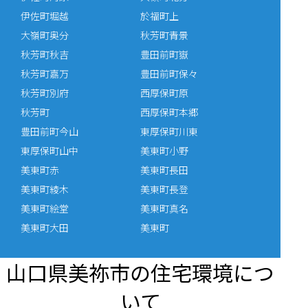
伊佐町堀越
於福町上
大嶺町奥分
秋芳町青景
秋芳町秋吉
豊田前町嶽
秋芳町嘉万
豊田前町保々
秋芳町別府
西厚保町原
秋芳町
西厚保町本郷
豊田前町今山
東厚保町川東
東厚保町山中
美東町小野
美東町赤
美東町長田
美東町綾木
美東町長登
美東町絵堂
美東町真名
美東町大田
美東町
山口県美祢市の住宅環境につ
いて