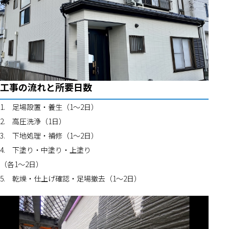
工事の流れと所要日数
1.	足場設置・養生（1〜2日）
2.	高圧洗浄（1日）
3.	下地処理・補修（1〜2日）
4.	下塗り・中塗り・上塗り
（各1〜2日）
5.	乾燥・仕上げ確認・足場撤去（1〜2日）