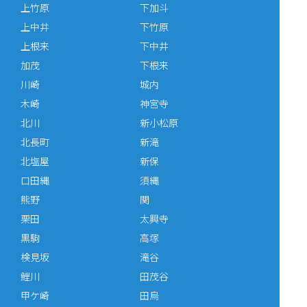
上竹原
下加斗
上中井
下竹原
上根来
下中井
加茂
下根来
川崎
城内
木崎
神宮寺
北川
新小松原
北長町
新滝
北塩屋
新保
口田縄
須縄
熊野
関
栗田
太興寺
黒駒
高塚
検見坂
滝谷
鯉川
田茂谷
甲ケ崎
田烏