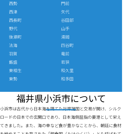
西勢
門前
西津
矢代
西長町
谷田部
野代
山手
後瀬町
湯岡
法海
四谷町
羽賀
竜前
飯盛
若狭
東相生
和久里
東勢
和多田
福井県小浜市について
小浜市は古代から日本海を隔てた対岸諸国と交易が開け、シルク
ロードの日本での玄関口であり、日本海側屈指の要港として栄え
てきました。また、海の幸など食が豊かなことから、朝廷に食材
を納めることを許された「御食国（みけつくに）」とも呼ばれて