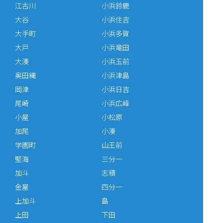
江古川
小浜鈴鹿
大谷
小浜住吉
大手町
小浜多賀
大戸
小浜竜田
大湊
小浜玉前
奥田縄
小浜津島
岡津
小浜日吉
尾崎
小浜広峰
小屋
小松原
加尾
小湊
学園町
山王前
堅海
三分一
加斗
志積
金屋
四分一
上加斗
島
上田
下田