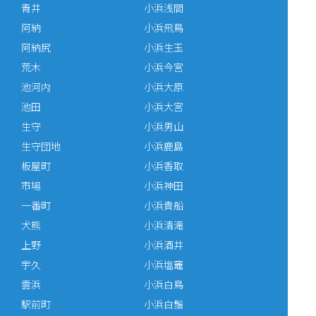
青井
小浜浅間
阿納
小浜飛鳥
阿納尻
小浜生玉
荒木
小浜今宮
池河内
小浜大原
池田
小浜大宮
生守
小浜男山
生守団地
小浜鹿島
板屋町
小浜香取
市場
小浜神田
一番町
小浜貴船
犬熊
小浜清滝
上野
小浜酒井
宇久
小浜塩竈
雲浜
小浜白鳥
駅前町
小浜白鬚