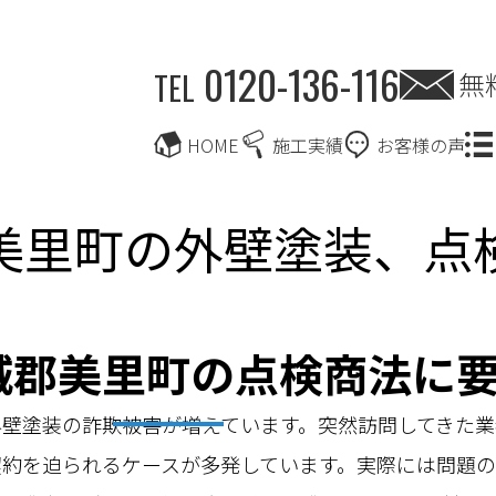
0120-136-116
無
TEL
HOME
施工実績
お客様の声
美里町の外壁塗装、点
城郡美里町の点検商法に
壁塗装の詐欺被害が増えています。突然訪問してきた業
契約を迫られるケースが多発しています。実際には問題