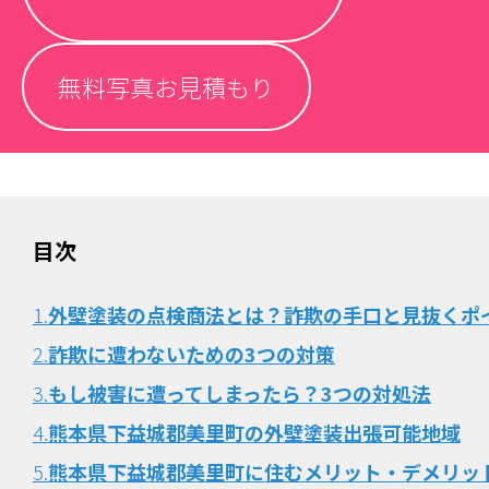
無料写真お見積もり
目次
1.
外壁塗装の点検商法とは？詐欺の手口と見抜くポ
2.
詐欺に遭わないための3つの対策
3.
もし被害に遭ってしまったら？3つの対処法
4.
熊本県下益城郡美里町の外壁塗装出張可能地域
5.
熊本県下益城郡美里町に住むメリット・デメリッ