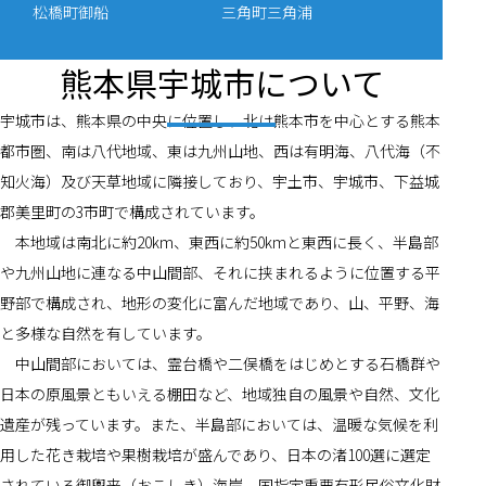
松橋町御船
三角町三角浦
熊本県宇城市について
宇城市は、熊本県の中央に位置し、北は熊本市を中心とする熊本
都市圏、南は八代地域、東は九州山地、西は有明海、八代海（不
知火海）及び天草地域に隣接しており、宇土市、宇城市、下益城
郡美里町の3市町で構成されています。
　本地域は南北に約20km、東西に約50kmと東西に長く、半島部
や九州山地に連なる中山間部、それに挟まれるように位置する平
野部で構成され、地形の変化に富んだ地域であり、山、平野、海
と多様な自然を有しています。
　中山間部においては、霊台橋や二俣橋をはじめとする石橋群や
日本の原風景ともいえる棚田など、地域独自の風景や自然、文化
遺産が残っています。また、半島部においては、温暖な気候を利
用した花き栽培や果樹栽培が盛んであり、日本の渚100選に選定
されている御輿来（おこしき）海岸、国指定重要有形民俗文化財