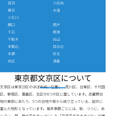
音羽
小日向
春日
水道
小石川
関口
西片
千石
根津
千駄木
白山
本駒込
目白台
本郷
弥生
向丘
湯島
東京都文京区について
文京区は東京23区のほぼ中央に位置し、荒川区、台東区、千代田
区、新宿区、豊島区、北区の6つの区に面しています。武蔵野台
地の東部にあたり、5つの台地や坂から成り立っている、起伏に
富んだ地形となっています。毎年季節ごとには、桜、つつじ、あ
じさい、菊、梅の花をテーマにした「文京花の五大まつり」が催