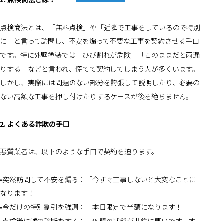
点検商法とは、「無料点検」や「近隣で工事をしているので特別
に」と言って訪問し、不安を煽って不要な工事を契約させる手口
です。特に外壁塗装では「ひび割れが危険」「このままだと雨漏
りする」などと言われ、慌てて契約してしまう人が多くいます。
しかし、実際には問題のない部分を誇張して説明したり、必要の
ない高額な工事を押し付けたりするケースが後を絶ちません。
2. よくある詐欺の手口
悪質業者は、以下のような手口で契約を迫ります。
•突然訪問して不安を煽る：「今すぐ工事しないと大変なことに
なります！」
•今だけの特別割引を強調：「本日限定で半額になります！」
•点検後に嘘の診断をする：「外壁の状態が非常に悪いです。す