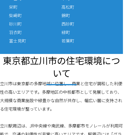
栄町
高松町
柴崎町
錦町
砂川町
西砂町
羽衣町
緑町
富士見町
若葉町
東京都立川市の住宅環境につ
いて
立川市は東京都の多摩地域に位置し、商業と住宅が調和した利便
性の高いエリアです。多摩地区の中核都市として発展しており、
大規模な商業施設や緑豊かな自然が共存し、幅広い層に支持され
る住宅環境が整っています。
立川駅周辺は、JR中央線や南武線、多摩都市モノレールが利用可
能で、交通の利便性が非常に高いエリアです。駅周辺には「グラ