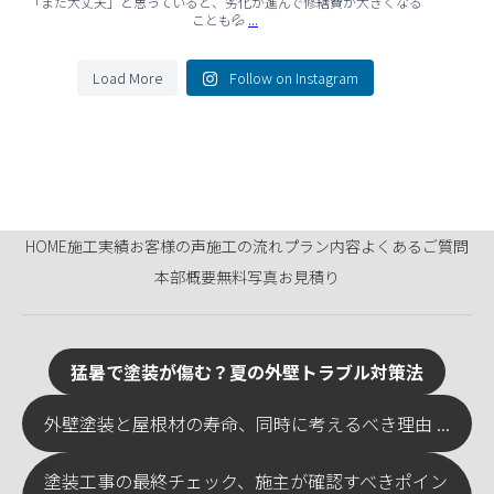
「まだ大丈夫」と思っていると、劣化が進んで修繕費が大きくなる
...
ことも💦
Load More
Follow on Instagram
HOME
施工実績
お客様の声
施工の流れ
プラン内容
よくあるご質問
本部概要
無料写真お見積り
猛暑で塗装が傷む？夏の外壁トラブル対策法
外壁塗装と屋根材の寿命、同時に考えるべき理由 ...
塗装工事の最終チェック、施主が確認すべきポイン