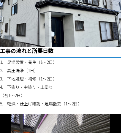
工事の流れと所要日数
1.	足場設置・養生（1〜2日）
2.	高圧洗浄（1日）
3.	下地処理・補修（1〜2日）
4.	下塗り・中塗り・上塗り
（各1〜2日）
5.	乾燥・仕上げ確認・足場撤去（1〜2日）