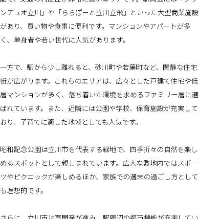
ンデュオ立川」や「ららぽーと立川立飛」といった大型商業施設
があり、買い物や食事に便利です。マンションやアパートが多
く、単身者や若い世代に人気があります。
一方で、駅から少し離れると、砂川町や若葉町など、閑静な住宅
街が広がります。これらのエリアは、広々とした戸建て住宅や低
層マンションが多く、落ち着いた環境を求めるファミリー層に選
ばれています。また、近隣には公園や学校、保育施設が充実して
おり、子育てに適した地域としても人気です。
昭和記念公園は立川市を代表する緑地で、四季折々の自然を楽し
めるスポットとして親しまれています。広大な敷地内ではスポー
ツやピクニックが楽しめるほか、家族での週末の過ごし方として
も理想的です。
さらに、立川市は再開発が進み、駅周辺の都市機能が充実してい