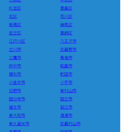
杉並区
豊島区
北区
荒川区
板橋区
練馬区
足立区
葛飾区
江戸川区
八王子市
立川市
武蔵野市
三鷹市
青梅市
府中市
昭島市
調布市
町田市
小金井市
小平市
日野市
東村山市
国分寺市
国立市
福生市
狛江市
東大和市
清瀬市
東久留米市
武蔵村山市
多摩市
稲城市