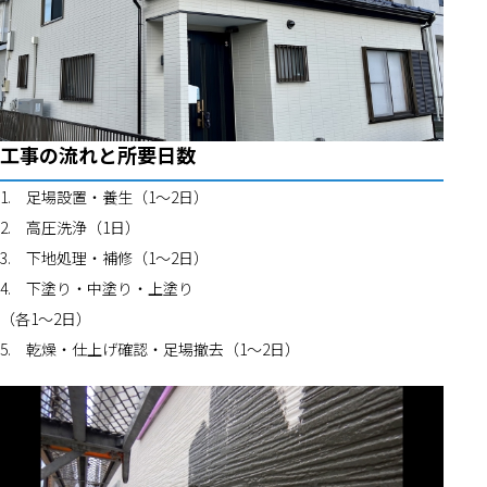
工事の流れと所要日数
1.	足場設置・養生（1〜2日）
2.	高圧洗浄（1日）
3.	下地処理・補修（1〜2日）
4.	下塗り・中塗り・上塗り
（各1〜2日）
5.	乾燥・仕上げ確認・足場撤去（1〜2日）