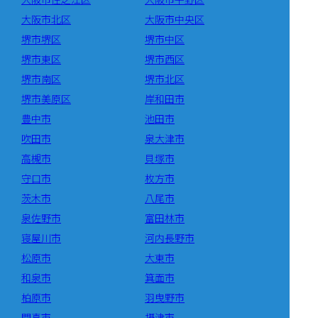
大阪市北区
大阪市中央区
堺市堺区
堺市中区
堺市東区
堺市西区
堺市南区
堺市北区
堺市美原区
岸和田市
豊中市
池田市
吹田市
泉大津市
高槻市
貝塚市
守口市
枚方市
茨木市
八尾市
泉佐野市
富田林市
寝屋川市
河内長野市
松原市
大東市
和泉市
箕面市
柏原市
羽曳野市
門真市
摂津市