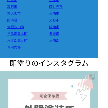
高石市
藤井寺市
東大阪市
泉南市
四條畷市
交野市
大阪狭山市
阪南市
三島郡島本町
豊能郡
泉北郡忠岡町
泉南郡
南河内郡
即塗りのインスタグラム
✨ 賢いお金の使い方！外壁塗装でコストダウンする方法 🏠
...