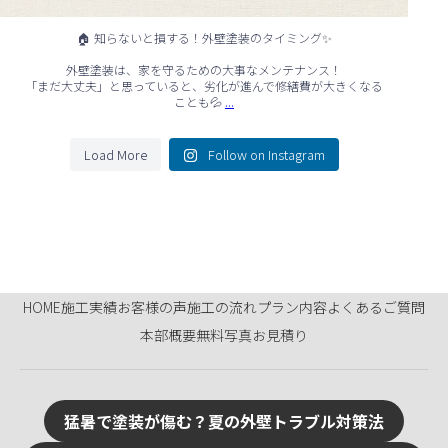
🏠 知らないと損する！外壁塗装のタイミング✨
外壁塗装は、家を守るための大事なメンテナンス！
「まだ大丈夫」と思っていると、劣化が進んで修繕費が大きくなる
...
ことも💦
Load More
Follow on Instagram
HOME
施工実績
お客様の声
施工の流れ
プラン内容
よくあるご質問
本部概要
無料写真お見積り
猛暑で塗装が傷む？夏の外壁トラブル対策法