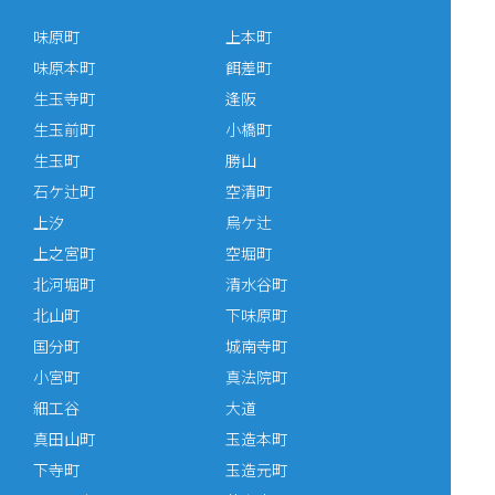
味原町
上本町
味原本町
餌差町
生玉寺町
逢阪
生玉前町
小橋町
生玉町
勝山
石ケ辻町
空清町
上汐
烏ケ辻
上之宮町
空堀町
北河堀町
清水谷町
北山町
下味原町
国分町
城南寺町
小宮町
真法院町
細工谷
大道
真田山町
玉造本町
下寺町
玉造元町