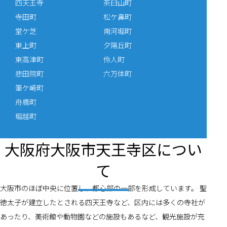
四天王寺
茶臼山町
寺田町
松ケ鼻町
堂ケ芝
南河堀町
東上町
夕陽丘町
東高津町
伶人町
悲田院町
六万体町
筆ケ崎町
舟橋町
堀越町
大阪府大阪市天王寺区につい
て
大阪市のほぼ中央に位置し、都心部の一部を形成しています。 聖
徳太子が建立したとされる四天王寺など、区内には多くの寺社が
あったり、美術館や動物園などの施設もあるなど、観光施設が充