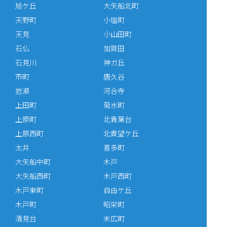
旭ケ丘
大矢船北町
天野町
小塩町
天見
小山田町
石仏
加賀田
石見川
神ガ丘
市町
唐久谷
岩瀬
河合寺
上田町
菊水町
上原町
北青葉台
上原西町
北貴望ケ丘
太井
喜多町
大矢船中町
木戸
大矢船西町
木戸西町
木戸東町
自由ケ丘
木戸町
昭栄町
清見台
末広町