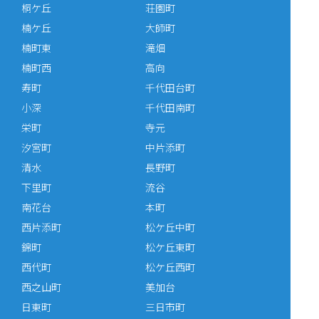
桐ケ丘
荘園町
楠ケ丘
大師町
楠町東
滝畑
楠町西
高向
寿町
千代田台町
小深
千代田南町
栄町
寺元
汐宮町
中片添町
清水
長野町
下里町
流谷
南花台
本町
西片添町
松ケ丘中町
錦町
松ケ丘東町
西代町
松ケ丘西町
西之山町
美加台
日東町
三日市町