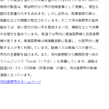
楊枝の製造は、明治時代から市の地場産業として発展し、現在も
国内生産量の大半を占めます。しかし近年は、就業者数の減少、
高齢化などの問題が懸念されています。そこで河内長野市の森林
組合では、若い世代の担い手を育成する一方、機械化などで作業
の合理化を進めています。 鉄道では市内に南海高野線と近鉄長野
線が走ります。南海高野線は南海難波駅に直通し、大阪市内へ通
勤する人が多く利用しています。路線バスは南海バスが運行し、
市内の主要駅を結びます。また、河内長野駅から関西空港へ向か
うリムジンバス「Sorae（ソラエ）」も発着しています。道路は
国道310・371・170号線（外環状線）が通り、河内長野市の幹線
道路となっています。
河内長野市のホームページ