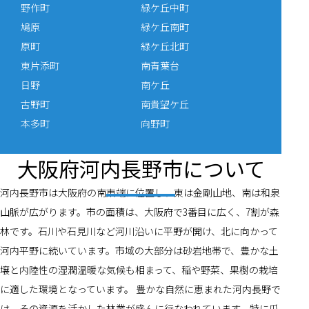
野作町
緑ケ丘中町
鳩原
緑ケ丘南町
原町
緑ケ丘北町
東片添町
南青葉台
日野
南ケ丘
古野町
南貴望ケ丘
本多町
向野町
大阪府河内長野市について
河内長野市は大阪府の南東端に位置し、東は金剛山地、南は和泉
山脈が広がります。市の面積は、大阪府で3番目に広く、7割が森
林です。石川や石見川など河川沿いに平野が開け、北に向かって
河内平野に続いています。市域の大部分は砂岩地帯で、豊かな土
壌と内陸性の湿潤温暖な気候も相まって、稲や野菜、果樹の栽培
に適した環境となっています。 豊かな自然に恵まれた河内長野で
は、その資源を活かした林業が盛んに行なわれています。特に爪