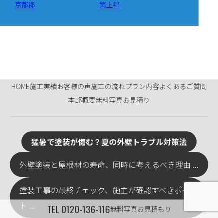
京都郡
築上郡
HOME
施工実績
お客様の声
施工の流れ
プラン内容
よくあるご質問
本部概要
無料写真お見積り
猛暑で塗装が傷む？夏の外壁トラブル対策法
外壁塗装と屋根材の寿命、同時に考えるべき理由 ...
塗装工事の最終チェック、施主が確認すべきポイン
ト ...
TEL
0120-136-116
無料写真お見積もり