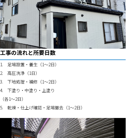
工事の流れと所要日数
1.	足場設置・養生（1〜2日）
2.	高圧洗浄（1日）
3.	下地処理・補修（1〜2日）
4.	下塗り・中塗り・上塗り
（各1〜2日）
5.	乾燥・仕上げ確認・足場撤去（1〜2日）