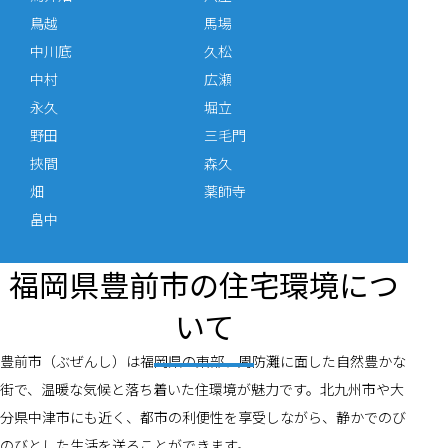
鳥越
馬場
中川底
久松
中村
広瀬
永久
堀立
野田
三毛門
挾間
森久
畑
薬師寺
畠中
福岡県豊前市の住宅環境につ
いて
豊前市（ぶぜんし）は福岡県の東部、周防灘に面した自然豊かな
街で、温暖な気候と落ち着いた住環境が魅力です。北九州市や大
分県中津市にも近く、都市の利便性を享受しながら、静かでのび
のびとした生活を送ることができます。