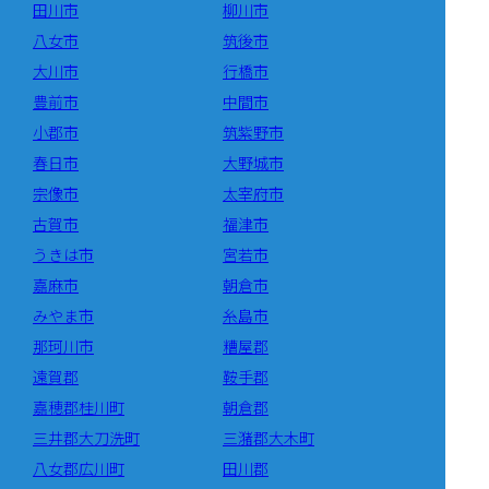
田川市
柳川市
八女市
筑後市
大川市
行橋市
豊前市
中間市
小郡市
筑紫野市
春日市
大野城市
宗像市
太宰府市
古賀市
福津市
うきは市
宮若市
嘉麻市
朝倉市
みやま市
糸島市
那珂川市
糟屋郡
遠賀郡
鞍手郡
嘉穂郡桂川町
朝倉郡
三井郡大刀洗町
三潴郡大木町
八女郡広川町
田川郡