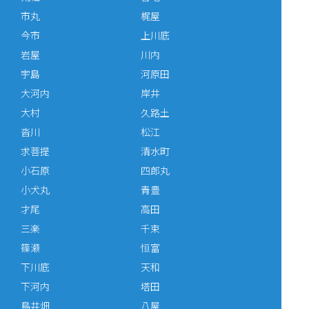
市丸
梶屋
今市
上川底
岩屋
川内
宇島
河原田
大河内
岸井
大村
久路土
沓川
松江
求菩提
清水町
小石原
四郎丸
小犬丸
青豊
才尾
高田
三楽
千束
篠瀬
恒富
下川底
天和
下河内
塔田
鳥井畑
八屋