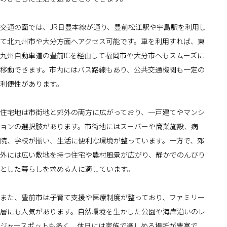
交通の面では、JR日豊本線が通り、豊前松江駅や宇島駅を利用し
て北九州市や大分方面へアクセス可能です。車を利用すれば、東
九州自動車道の豊前ICを経由して福岡市や大分市へもスムーズに
移動できます。市内にはバス路線もあり、公共交通機関も一定の
利便性があります。
住宅地は市街地と郊外の両方に広がっており、一戸建てやマンシ
ョンの選択肢があります。市街地にはスーパーや商業施設、病
院、学校が揃い、生活に便利な環境が整っています。一方で、郊
外には広い敷地を持つ住宅や農村風景が広がり、静かでのんびり
とした暮らしを求める人に適しています。
また、豊前市は子育て支援や医療制度が整っており、ファミリー
層にも人気があります。自然環境を生かした公園や海岸沿いのレ
ジャースポットも多く、休日には家族で楽しめる場所が豊富で