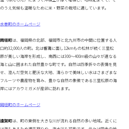
のうえ気候も温暖なために米・野菜の栽培に適しています。
水巻町のホームページ
岡垣町
は、福岡県の北部、福岡市と北九州市の中間に位置する人
口約32,000人の町。北は響灘に面し12kmもの松林が続く三里松
原が美しい海岸を形成し、南西には300～400m級の山々が連なる
海と山に囲まれた自然豊かな町です。自然は四季折々の表情を見
せ、澄んだ空気と肥沃な大地、清らかで美味しい水はさまざまな
フルーツや農産物を育み、豊かな自然の象徴である三里松原の海
岸にはアカウミガメが産卵に訪れます。
岡垣町のホームページ
遠賀町
は、町の東側を大きな川が流れる自然の多い地域。近くに
は海もあるため潮干狩りや、海水浴も可能です。元々は田舎の地