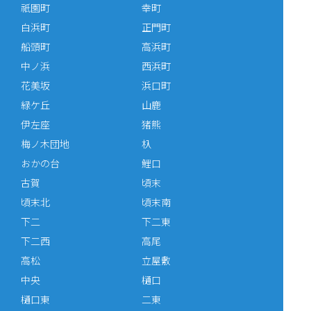
祇園町
幸町
白浜町
正門町
船頭町
高浜町
中ノ浜
西浜町
花美坂
浜口町
緑ケ丘
山鹿
伊左座
猪熊
梅ノ木団地
杁
おかの台
鯉口
古賀
頃末
頃末北
頃末南
下二
下二東
下二西
高尾
高松
立屋敷
中央
樋口
樋口東
二東