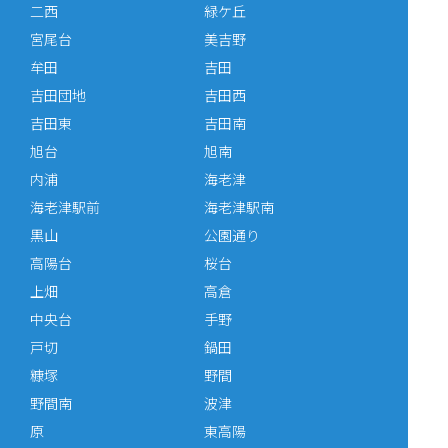
二西
緑ケ丘
宮尾台
美吉野
牟田
吉田
吉田団地
吉田西
吉田東
吉田南
旭台
旭南
内浦
海老津
海老津駅前
海老津駅南
黒山
公園通り
高陽台
桜台
上畑
高倉
中央台
手野
戸切
鍋田
糠塚
野間
野間南
波津
原
東高陽