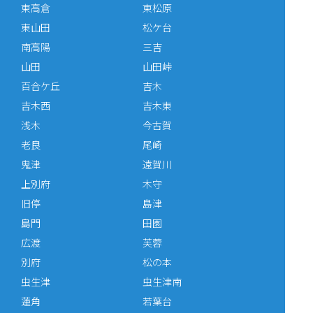
東高倉
東松原
東山田
松ケ台
南高陽
三吉
山田
山田峠
百合ケ丘
吉木
吉木西
吉木東
浅木
今古賀
老良
尾崎
鬼津
遠賀川
上別府
木守
旧停
島津
島門
田園
広渡
芙蓉
別府
松の本
虫生津
虫生津南
蓮角
若葉台