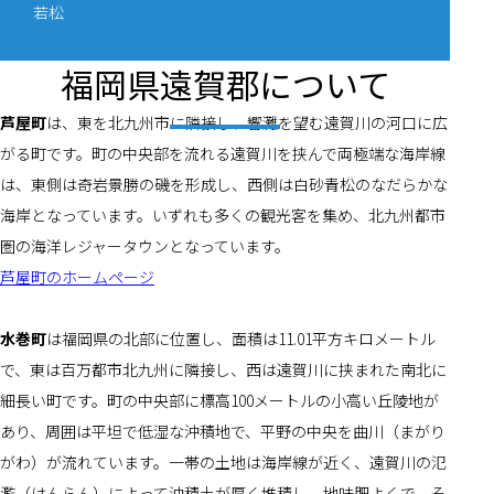
若松
福岡県遠賀郡について
芦屋町
は、東を北九州市に隣接し、響灘を望む遠賀川の河口に広
がる町です。町の中央部を流れる遠賀川を挟んで両極端な海岸線
は、東側は奇岩景勝の磯を形成し、西側は白砂青松のなだらかな
海岸となっています。いずれも多くの観光客を集め、北九州都市
圏の海洋レジャータウンとなっています。
芦屋町のホームページ
水巻町
は福岡県の北部に位置し、面積は11.01平方キロメートル
で、東は百万都市北九州に隣接し、西は遠賀川に挟まれた南北に
細長い町です。町の中央部に標高100メートルの小高い丘陵地が
あり、周囲は平坦で低湿な沖積地で、平野の中央を曲川（まがり
がわ）が流れています。一帯の土地は海岸線が近く、遠賀川の氾
濫（はんらん）によって沖積土が厚く堆積し、地味肥よくで、そ