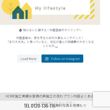
🏠 知らないと損する！外壁塗装のタイミング✨
外壁塗装は、家を守るための大事なメンテナンス！
「まだ大丈夫」と思っていると、劣化が進んで修繕費が大きくなる
...
ことも💦
Load More
Follow on Instagram
HOME
施工実績
お客様の声
施工の流れ
プラン内容
よくあるご質問
本部概要
無料写真お見積り
TEL
0120-136-116
無料写真お見積もり