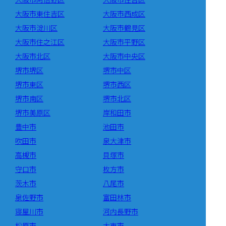
大阪市東住吉区
大阪市西成区
大阪市淀川区
大阪市鶴見区
大阪市住之江区
大阪市平野区
大阪市北区
大阪市中央区
堺市堺区
堺市中区
堺市東区
堺市西区
堺市南区
堺市北区
堺市美原区
岸和田市
豊中市
池田市
吹田市
泉大津市
高槻市
貝塚市
守口市
枚方市
茨木市
八尾市
泉佐野市
富田林市
寝屋川市
河内長野市
松原市
大東市