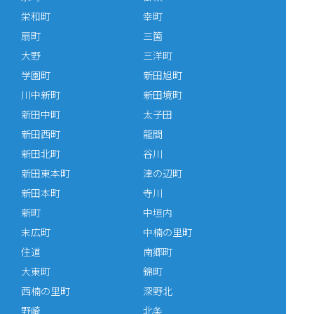
栄和町
幸町
扇町
三箇
大野
三洋町
学園町
新田旭町
川中新町
新田境町
新田中町
太子田
新田西町
龍間
新田北町
谷川
新田東本町
津の辺町
新田本町
寺川
新町
中垣内
末広町
中楠の里町
住道
南郷町
大東町
錦町
西楠の里町
深野北
野崎
北条