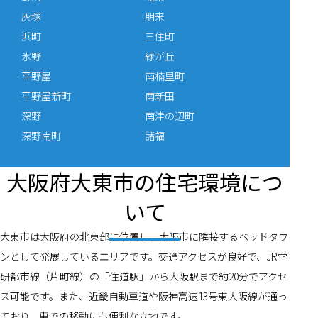
灰塚
朋来
浜町
三住町
氷野
緑が丘
平野屋
南楠里町
平野屋新町
南新田
深野
南津の辺町
深野南町
諸福
大阪府大東市の住宅環境につ
いて
大東市は大阪府の北東部に位置し、大阪市に隣接するベッドタウ
ンとして発展しているエリアです。交通アクセスが良好で、JR学
研都市線（片町線）の「住道駅」から大阪駅まで約20分でアクセ
ス可能です。また、近畿自動車道や阪神高速13号東大阪線が通っ
ており、車での移動にも便利な立地です。