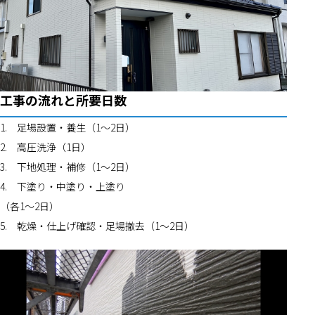
工事の流れと所要日数
1.	足場設置・養生（1〜2日）
2.	高圧洗浄（1日）
3.	下地処理・補修（1〜2日）
4.	下塗り・中塗り・上塗り
（各1〜2日）
5.	乾燥・仕上げ確認・足場撤去（1〜2日）