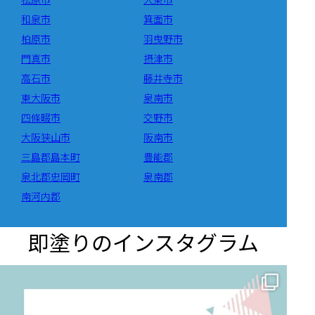
和泉市
箕面市
柏原市
羽曳野市
門真市
摂津市
高石市
藤井寺市
東大阪市
泉南市
四條畷市
交野市
大阪狭山市
阪南市
三島郡島本町
豊能郡
泉北郡忠岡町
泉南郡
南河内郡
即塗りのインスタグラム
✨ 賢いお金の使い方！外壁塗装でコストダウンする方法 🏠
...