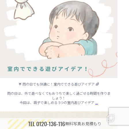
☔ 雨の日でも快適に！室内でできる遊びアイデア 🌈
雨の日は、外で遊べなくてもおうちで楽しく過ごせる時間を作りま
しょう！
...
今回は、親子で楽しめる 5つの室内遊びアイデア
🏠 知らないと損する！外壁塗装のタイミング✨
...
TEL
0120-136-116
無料写真お見積もり