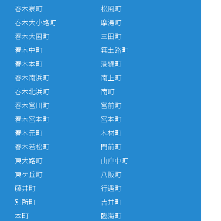
春木泉町
松風町
春木大小路町
摩湯町
春木大国町
三田町
春木中町
箕土路町
春木本町
港緑町
春木南浜町
南上町
春木北浜町
南町
春木宮川町
宮前町
春木宮本町
宮本町
春木元町
木材町
春木若松町
門前町
東大路町
山直中町
東ケ丘町
八阪町
藤井町
行遇町
別所町
吉井町
本町
臨海町