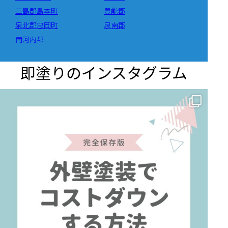
三島郡島本町
豊能郡
泉北郡忠岡町
泉南郡
南河内郡
即塗りのインスタグラム
✨ 賢いお金の使い方！外壁塗装でコストダウンする方法 🏠
...