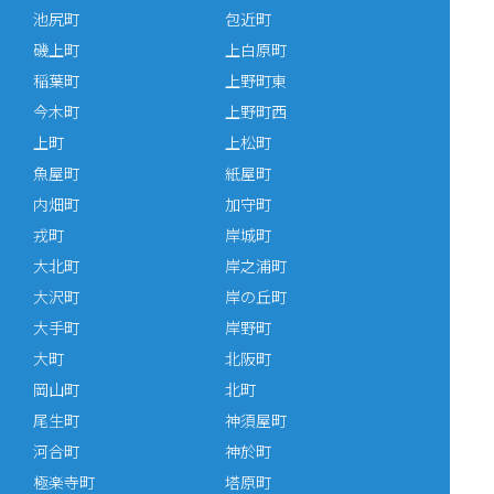
池尻町
包近町
磯上町
上白原町
稲葉町
上野町東
今木町
上野町西
上町
上松町
魚屋町
紙屋町
内畑町
加守町
戎町
岸城町
大北町
岸之浦町
大沢町
岸の丘町
大手町
岸野町
大町
北阪町
岡山町
北町
尾生町
神須屋町
河合町
神於町
極楽寺町
塔原町