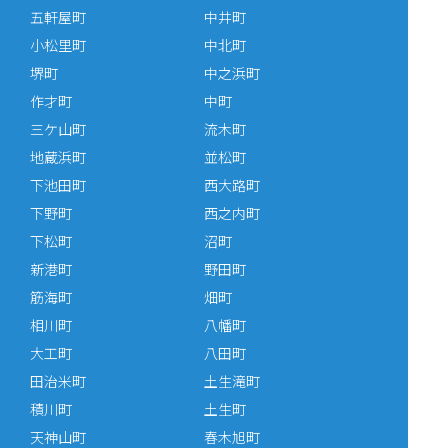
五軒屋町
中井町
小松里町
中北町
堺町
中之浜町
作才町
中町
三ケ山町
流木町
地蔵浜町
並松町
下池田町
西大路町
下野町
西之内町
下松町
沼町
新港町
野田町
筋海町
畑町
相川町
八幡町
大工町
八田町
田治米町
土生滝町
積川町
土生町
天神山町
春木旭町