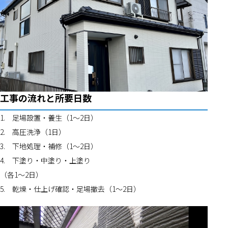
工事の流れと所要日数
1.	足場設置・養生（1〜2日）
2.	高圧洗浄（1日）
3.	下地処理・補修（1〜2日）
4.	下塗り・中塗り・上塗り
（各1〜2日）
5.	乾燥・仕上げ確認・足場撤去（1〜2日）