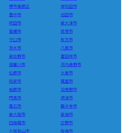
堺市美原区
岸和田市
豊中市
池田市
吹田市
泉大津市
高槻市
貝塚市
守口市
枚方市
茨木市
八尾市
泉佐野市
富田林市
寝屋川市
河内長野市
松原市
大東市
和泉市
箕面市
柏原市
羽曳野市
門真市
摂津市
高石市
藤井寺市
東大阪市
泉南市
四條畷市
交野市
大阪狭山市
阪南市