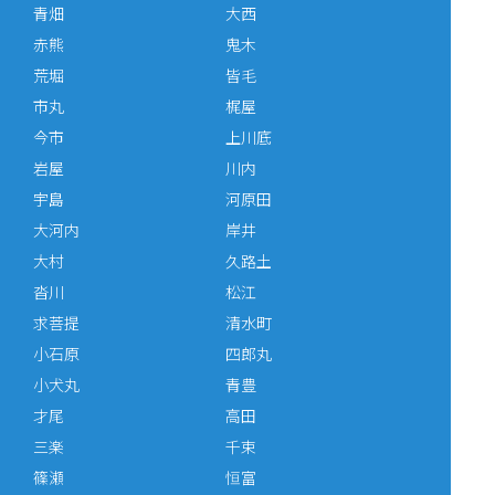
青畑
大西
赤熊
鬼木
荒堀
皆毛
市丸
梶屋
今市
上川底
岩屋
川内
宇島
河原田
大河内
岸井
大村
久路土
沓川
松江
求菩提
清水町
小石原
四郎丸
小犬丸
青豊
才尾
高田
三楽
千束
篠瀬
恒富