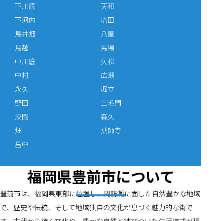
下川底
天和
下河内
塔田
鳥井畑
八屋
鳥越
馬場
中川底
久松
中村
広瀬
永久
堀立
野田
三毛門
挾間
森久
畑
薬師寺
畠中
福岡県豊前市について
豊前市は、福岡県東部に位置し、周防灘に面した自然豊かな地域
で、歴史や伝統、そして地域独自の文化が息づく魅力的な街で