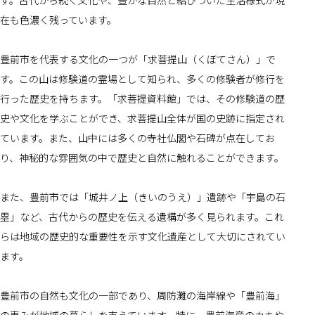
す。古代から続く文化や、豊かな自然と結びついた生活様式が現
在も色濃く残っています。
豊前市を代表する文化の一つが「求菩提山（くぼてさん）」で
す。この山は修験道の霊場として知られ、多くの修験者が修行を
行った歴史を持ちます。「求菩提資料館」では、その修験道の歴
史や文化を学ぶことができ、求菩提山全体が国の史跡に指定され
ています。また、山中には多くの寺社仏閣や石碑が点在してお
り、神秘的な雰囲気の中で歴史と自然に触れることができます。
また、豊前市では「城井ノ上（きいのうえ）」遺跡や「宇島の石
塁」など、古代からの歴史を伝える遺構が多く見られます。これ
らは地域の歴史的な重要性を示す文化遺産として大切にされてい
ます。
豊前市の自然も文化の一部であり、周防灘の海岸線や「豊前海」