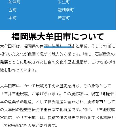
船津町
米生町
古町
龍湖瀬町
本町
若宮町
福岡県大牟田市について
大牟田市は、福岡県の南端に位置し、歴史と産業、そして地域に
根付いた文化が色濃く息づく魅力的な街です。特に、石炭産業の
発展とともに形成された独自の文化や歴史遺産が、この地域の特
徴を形作っています。
大牟田市は、かつて炭鉱で栄えた歴史を持ち、その象徴として
「三井三池炭鉱」が挙げられます。この炭鉱跡は、現在「明治日
本の産業革命遺産」として世界遺産に登録され、炭鉱都市として
の大牟田の歴史を伝える重要な文化資産です。特に、「三池炭鉱
宮原坑」や「万田坑」は、炭鉱労働の歴史や技術を学べる施設と
して観光客にも人気があります。