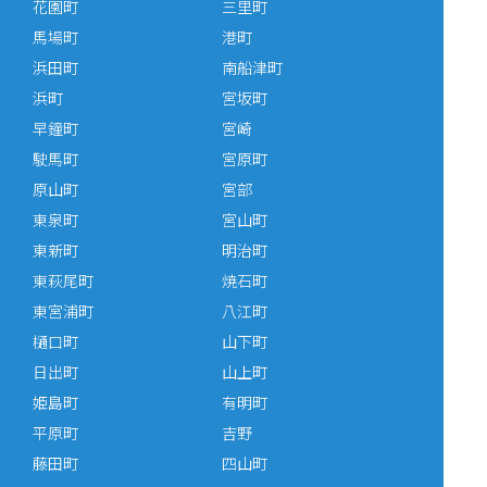
花園町
三里町
馬場町
港町
浜田町
南船津町
浜町
宮坂町
早鐘町
宮崎
駛馬町
宮原町
原山町
宮部
東泉町
宮山町
東新町
明治町
東萩尾町
焼石町
東宮浦町
八江町
樋口町
山下町
日出町
山上町
姫島町
有明町
平原町
吉野
藤田町
四山町