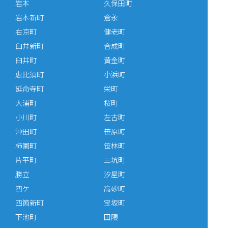
岩本
久保田町
岩本新町
倉永
右京町
健老町
臼井新町
合成町
臼井町
黄金町
恵比須町
小浜町
延命寺町
栄町
大浦町
桜町
小川町
左古町
沖田町
笹原町
柿園町
笹林町
片平町
三坑町
勝立
汐屋町
四ケ
高砂町
四箇新町
宝坂町
下池町
田隈