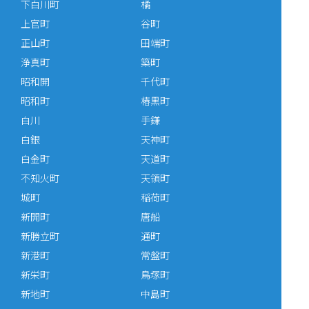
下白川町
橘
上官町
谷町
正山町
田端町
浄真町
築町
昭和開
千代町
昭和町
椿黒町
白川
手鎌
白銀
天神町
白金町
天道町
不知火町
天領町
城町
稲荷町
新開町
唐船
新勝立町
通町
新港町
常盤町
新栄町
鳥塚町
新地町
中島町