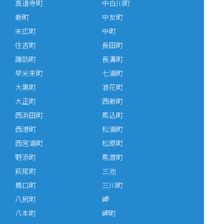
真道寺町
中白川町
新町
中友町
末広町
中町
住吉町
長田町
諏訪町
長溝町
早米来町
七浦町
大黒町
浪花町
大正町
西新町
西浜田町
馬込町
西港町
松浦町
西宮浦町
松原町
野添町
馬渡町
萩尾町
三池
橋口町
三川町
八尻町
岬
八本町
岬町