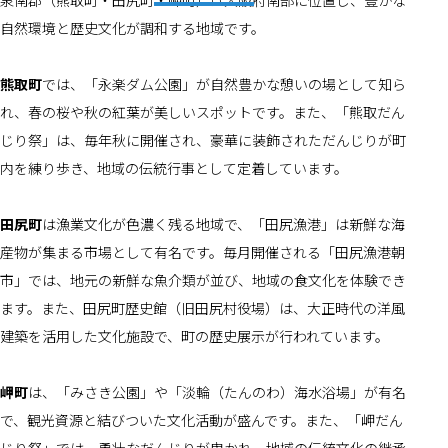
泉南郡（熊取町・田尻町・岬町）は大阪府南部に位置し、豊かな
自然環境と歴史文化が調和する地域です。
熊取町
では、「永楽ダム公園」が自然豊かな憩いの場として知ら
れ、春の桜や秋の紅葉が美しいスポットです。また、「熊取だん
じり祭」は、毎年秋に開催され、豪華に装飾されただんじりが町
内を練り歩き、地域の伝統行事として定着しています。
田尻町
は漁業文化が色濃く残る地域で、「田尻漁港」は新鮮な海
産物が集まる市場として有名です。毎月開催される「田尻漁港朝
市」では、地元の新鮮な魚介類が並び、地域の食文化を体験でき
ます。また、田尻町歴史館（旧田尻村役場）は、大正時代の洋風
建築を活用した文化施設で、町の歴史展示が行われています。
岬町
は、「みさき公園」や「淡輪（たんのわ）海水浴場」が有名
で、観光資源と結びついた文化活動が盛んです。また、「岬だん