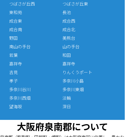
つばさが丘西
つばさが丘東
東和苑
長池
成合東
成合西
成合南
成合北
野田
美熊台
南山の手台
山の手台
若葉
和田
嘉祥寺
嘉祥寺
吉見
りんくうポート
孝子
多奈川小島
多奈川谷川
多奈川東畑
多奈川西畑
淡輪
望海坂
深日
大阪府泉南郡について