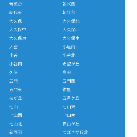
青葉台
朝代西
朝代東
朝代台
大久保
大久保北
大久保中
大久保西
大久保東
大久保南
大宮
小垣内
小谷
小谷北
小谷南
希望が丘
久保
高田
五門
五門西
五門東
紺屋
桜が丘
五月ケ丘
七山
七山東
七山西
七山南
七山北
自由が丘
新野田
つばさが丘北