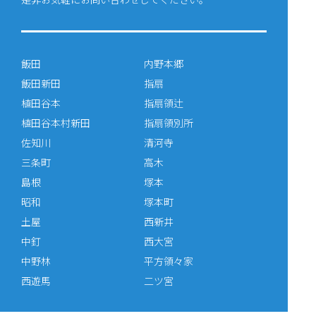
飯田
内野本郷
飯田新田
指扇
植田谷本
指扇領辻
植田谷本村新田
指扇領別所
佐知川
清河寺
三条町
高木
島根
塚本
昭和
塚本町
土屋
西新井
中釘
西大宮
中野林
平方領々家
西遊馬
二ツ宮