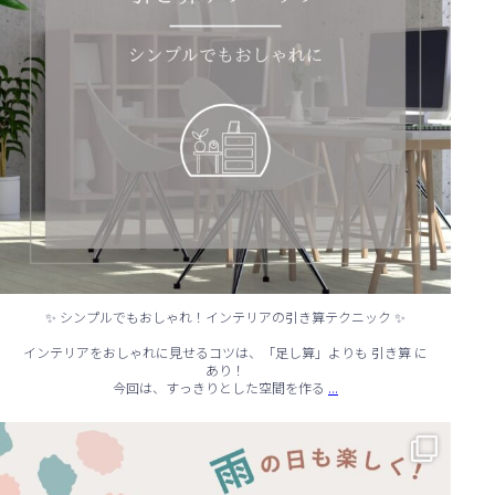
✨ シンプルでもおしゃれ！インテリアの引き算テクニック ✨
インテリアをおしゃれに見せるコツは、「足し算」よりも 引き算 に
あり！
...
今回は、すっきりとした空間を作る
☔ 雨の日でも快適に！室内でできる遊びアイデア 🌈
...