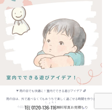
☔ 雨の日でも快適に！室内でできる遊びアイデア 🌈
雨の日は、外で遊べなくてもおうちで楽しく過ごせる時間を作りま
しょう！
TEL
0120-136-116
...
今回は、親子で楽しめる 5つの室内遊びアイデア
無料写真お見積もり