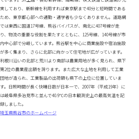
実しており、新幹線を利用すれば東京駅まで40分と短時間である
ため、東京都心部への通勤・通学者も少なくありません。道路網
では東西に国道17号線、熊谷バイパスが、南北に407号線が走
り、物流の重要な役割を果たすとともに、125号線、140号線が市
内中心部で分岐しています。熊谷駅を中心に商業施設や宿泊施設
が多く集まり、さらに北部に向かって住宅地が広がっています。
利根川沿いの北部と荒川より南部は農業用地が多く見られ、県下
第2位の農業産出額を誇ります。また広大な土地を利用して工業
団地が造られ、工業製品の出荷額も県下の上位に位置していま
す。日照時間が長く快晴日数が日本一で、2007年（平成19年）に
は岐阜県多治見市と並んで40.9℃の日本観測史上の最高気温を記
録しました。
埼玉県熊谷市のホームページ