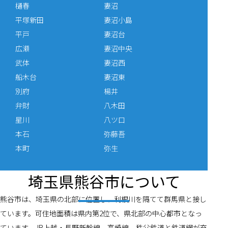
樋春
妻沼
平塚新田
妻沼小島
平戸
妻沼台
広瀬
妻沼中央
武体
妻沼西
船木台
妻沼東
別府
楊井
弁財
八木田
星川
八ツ口
本石
弥藤吾
本町
弥生
埼玉県熊谷市について
熊谷市は、埼玉県の北部に位置し、利根川を隔てて群馬県と接し
ています。可住地面積は県内第2位で、県北部の中心都市となっ
ています。JR上越・長野新幹線、高崎線、秩父鉄道と鉄道網が充