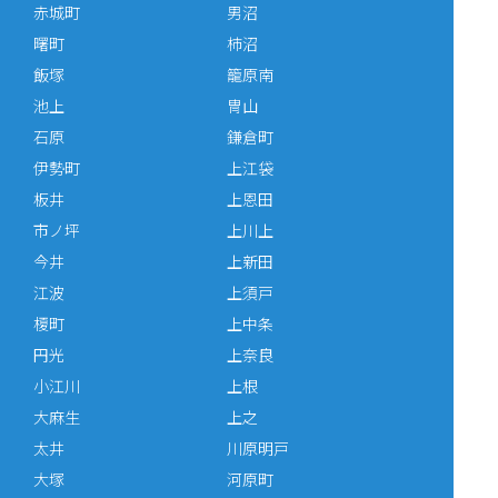
赤城町
男沼
曙町
柿沼
飯塚
籠原南
池上
冑山
石原
鎌倉町
伊勢町
上江袋
板井
上恩田
市ノ坪
上川上
今井
上新田
江波
上須戸
榎町
上中条
円光
上奈良
小江川
上根
大麻生
上之
太井
川原明戸
大塚
河原町