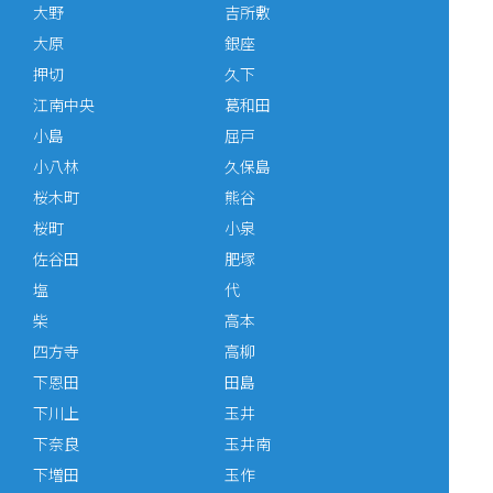
大野
吉所敷
大原
銀座
押切
久下
江南中央
葛和田
小島
屈戸
小八林
久保島
桜木町
熊谷
桜町
小泉
佐谷田
肥塚
塩
代
柴
高本
四方寺
高柳
下恩田
田島
下川上
玉井
下奈良
玉井南
下増田
玉作