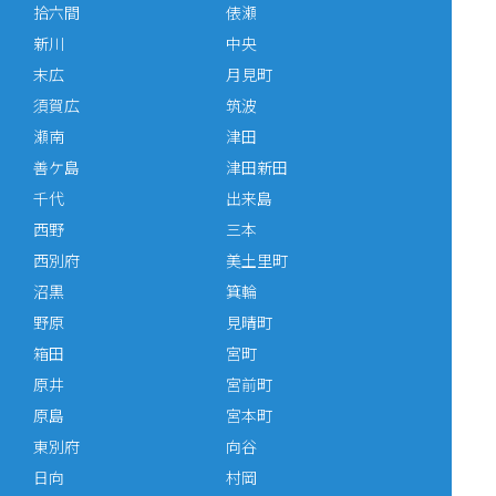
拾六間
俵瀬
新川
中央
末広
月見町
須賀広
筑波
瀬南
津田
善ケ島
津田新田
千代
出来島
西野
三本
西別府
美土里町
沼黒
箕輪
野原
見晴町
箱田
宮町
原井
宮前町
原島
宮本町
東別府
向谷
日向
村岡