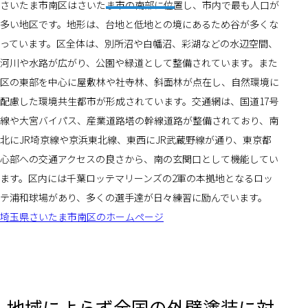
さいたま市南区はさいたま市の南部に位置し、市内で最も人口が
多い地区です。地形は、台地と低地との境にあるため谷が多くな
っています。区全体は、別所沼や白幡沼、彩湖などの水辺空間、
河川や水路が広がり、公園や緑道として整備されています。また
区の東部を中心に屋敷林や社寺林、斜面林が点在し、自然環境に
配慮した環境共生都市が形成されています。交通網は、国道17号
線や大宮バイパス、産業道路塔の幹線道路が整備されており、南
北にJR埼京線や京浜東北線、東西にJR武蔵野線が通り、東京都
心部への交通アクセスの良さから、南の玄関口として機能してい
ます。区内には千葉ロッテマリーンズの2軍の本拠地となるロッ
テ浦和球場があり、多くの選手達が日々練習に励んでいます。
埼玉県さいたま市南区のホームページ
地域によらず全国の外壁塗装に対