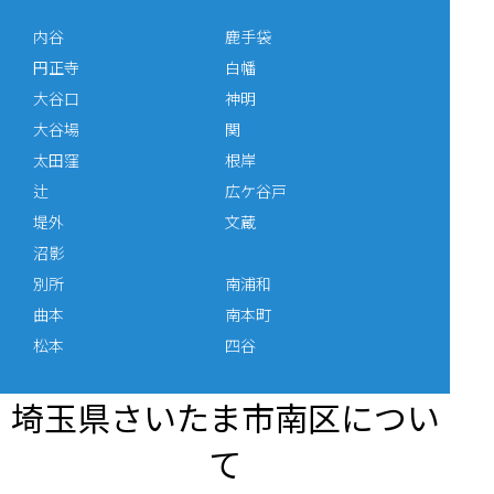
内谷
鹿手袋
円正寺
白幡
大谷口
神明
大谷場
関
太田窪
根岸
辻
広ケ谷戸
堤外
文蔵
沼影
別所
南浦和
曲本
南本町
松本
四谷
埼玉県さいたま市南区につい
て