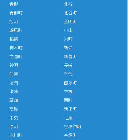
青柳
北谷
青柳町
北谷町
旭町
金明町
遊馬町
小山
稲荷
栄町
柿木町
新栄
学園町
新善町
神明
長栄
住吉
手代
清門
苗塚町
瀬崎
中根
草加
西町
高砂
新里町
中央
花栗
原町
谷塚仲町
氷川町
谷塚町