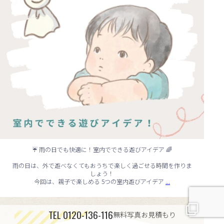
☔ 雨の日でも快適に！室内でできる遊びアイデア 🌈
雨の日は、外で遊べなくてもおうちで楽しく過ごせる時間を作りま
しょう！
...
今回は、親子で楽しめる 5つの室内遊びアイデア
🏠 知らないと損する！外壁塗装のタイミング✨
TEL
0120-136-116
...
無料写真お見積もり