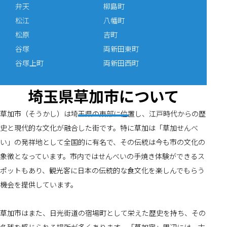
弁天
柳島町
松江
八幡町
松原
吉町
谷塚
両新田東町
谷塚上町
両新田西町
埼玉県草加市について
草加市（そうかし）は埼玉県の東部に位置し、江戸時代からの歴
史と現代的な文化が融合した街です。特に草加は「草加せんべ
い」の発祥地として全国的に有名で、その伝統は今も市の文化の
象徴となっています。市内ではせんべいの手焼き体験ができるス
ポットもあり、観光客に日本の伝統的な食文化を楽しんでもらう
機会を提供しています。
草加市はまた、日光街道の宿場町として栄えた歴史を持ち、その